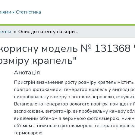
ріями
Статистика
тенти
Опис до патенту на корисну модель № 131368 "Пристрій визначення росту розміру крапель"
 корисну модель № 131368 
озміру крапель"
Анотація
Пристрій визначення росту розміру крапель містить
повітря, фотокамери, генератор крапель у вигляді р
випробувальну камеру з потоком аерозолю, імпульсні
Встановлено генератор вологого повітря, поміщений
заспокоювач, витратомір, випробувальну камеру об
виділеним об'ємом з верхньою фотокамерою, нижн
об'ємом з нижньою фотокамерою, генератор крапе
термопарою.