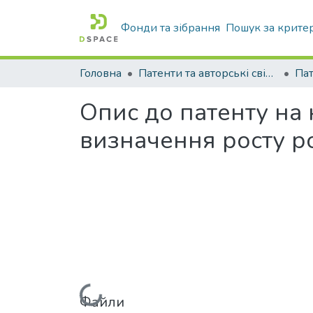
Фонди та зібрання
Пошук за крите
Головна
Патенти та авторські свідоцтва
Па
Опис до патенту на
визначення росту р
Файли