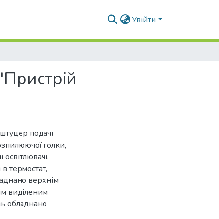
Увійти
"Пристрій
 штуцер подачі
озпилюючої голки,
 освітлювачі.
 в термостат,
ладнано верхнім
ім виділеним
ль обладнано