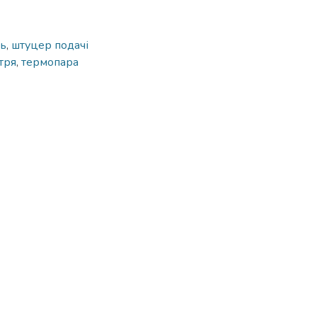
ль
,
штуцер подачі
тря
,
термопара