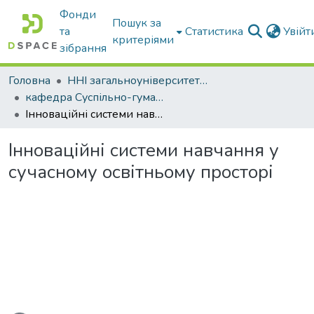
Фонди
Пошук за
та
Статистика
Увій
критеріями
зібрання
Головна
ННІ загальноуніверситетської підготовки
кафедра Суспільно-гуманітарні науки
Інноваційні системи навчання у сучасному освітньому просторі
Інноваційні системи навчання у
сучасному освітньому просторі