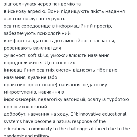
зіштовхнулася через пандемію та
військову агресію. Вони підвищують якість надання
освітніх послуг, інтегрують
освітнє середовище в інформаційний простір,
забезпечують психологічний
комфорт та здатність до самостійного навчання,
розвивають важливі для
сучасності soft skills, уможливлюють навчання
впродовж життя. До основних
інноваційних освітніх систем відносять гібридне
навчання, дуальне (або
практико-орієнтоване) навчання, педагогіку
мікроступенів, навчання в
інфлюєнсерів, педагогіку автономії, освіту із турботою
про психологічний
добробут, навчання на ходу. EN: Innovative educational
systems have become a natural response of the
educational community to the challenges it faced due to the
pandemic and military