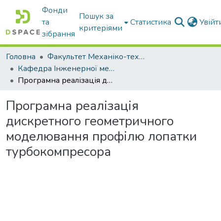
Фонди
Пошук за
та
Статистика
Увій
критеріями
зібрання
Головна
Факультет Механіко-технологічний
Кафедра Інженерної механіки та комп'ютерного проектування
Програмна реалізація дискретного геометричного моделювання профілю лопатки турбокомпресора
Програмна реалізація
дискретного геометричного
моделювання профілю лопатки
турбокомпресора