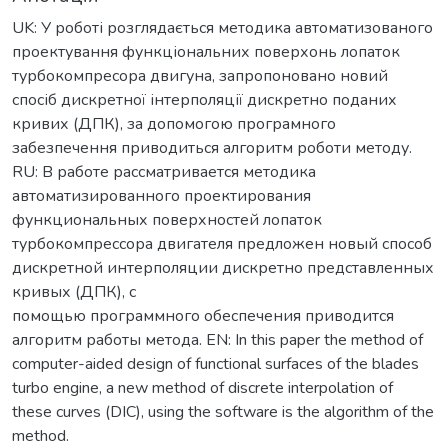
UK: У роботі розглядається методика автоматизованого
проектування функціональних поверхонь лопаток
турбокомпресора двигуна, запропоновано новий
спосіб дискретної інтерполяції дискретно поданих
кривих (ДПК), за допомогою програмного
забезпечення приводиться алгоритм роботи методу.
RU: В работе рассматривается методика
автоматизированного проектирования
функциональных поверхностей лопаток
турбокомпрессора двигателя предложен новый способ
дискретной интерполяции дискретно представленных
кривых (ДПК), с
помощью программного обеспечения приводится
алгоритм работы метода. EN: In this paper the method of
computer-aided design of functional surfaces of the blades
turbo engine, a new method of discrete interpolation of
these curves (DIC), using the software is the algorithm of the
method.