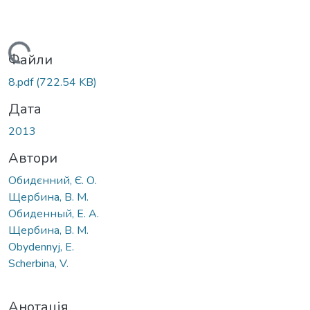
антажиться...
Файли
8.pdf
(722.54 KB)
Дата
2013
Автори
Обидєнний, Є. О.
Щербина, В. М.
Обиденный, Е. А.
Щербина, В. М.
Obydennyj, E.
Sсherbina, V.
Анотація