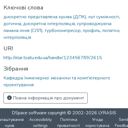
Ключові слова
дискретно представлена крива (ДПК)
,
кут суміжності
,
дотична
,
дискретна інтерполяція
,
супроводжуюча
ламана лінія (СЛЛ)
,
турбокомпресор
,
профіль
,
лопатки
,
інтерполяція
URI
http://elar.tsatu.edu.ua/handle/123456789/2615
Зібрання
Кафедра Інженерної механіки та комп'ютерного
проектування
Повна інформація про документ
DSpace software
copyright © 2002-2026
LYRASIS
алаштування
Accessibility
Політика
Угода
Sen
куків
settings
приватності
користувача
Feedba