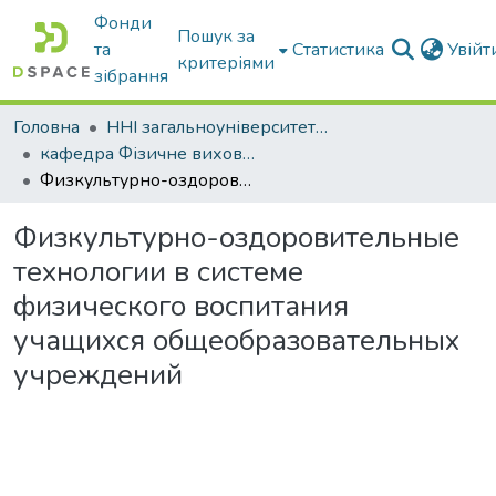
Фонди
Пошук за
та
Статистика
Увій
критеріями
зібрання
Головна
ННІ загальноуніверситетської підготовки
кафедра Фізичне виховання і спорт
Физкультурно-оздоровительные технологии в системе физического воспитания учащихся общеобразовательных учреждений
Физкультурно-оздоровительные
технологии в системе
физического воспитания
учащихся общеобразовательных
учреждений