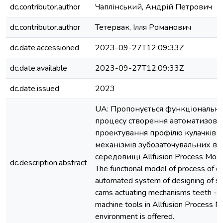
dc.contributor.author
Чаплінський, Андрій Петрович
dc.contributor.author
Тетервак, Ілля Романович
dc.date.accessioned
2023-09-27T12:09:33Z
dc.date.available
2023-09-27T12:09:33Z
dc.date.issued
2023
UA: Пропонується функціональн
процесу створення автоматизова
проектування профілю кулачків 
механізмів зубозаточувальних вер
середовищі Allfusion Process Model
dc.description.abstract
The functional model of process of cr
automated system of designing of st
cams actuating mechanisms teeth - 
machine tools in Allfusion Process M
environment is offered.