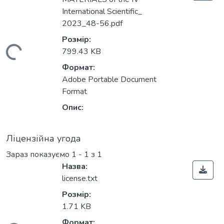
International Scientific_
2023_48-56.pdf
Розмір:
ажиться...
799.43 KB
Формат:
Adobe Portable Document
Format
Опис:
Ліцензійна угода
Зараз показуємо
1 - 1 з 1
Назва:
license.txt
Розмір:
1.71 KB
Формат: