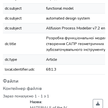
dc.subject
functional model
dc.subject
automated design system
dc.subject
Allfusion Process Modeller v7.2 env
Розробка функціональної моделі
dc.title
створення САПР геометричних 
зубозаточувального інструменту
dc.type
Article
local.identifier.udc
681.3
Файли
Контейнер файлів
Зараз показуємо
1 - 1 з 1
Назва:
MATERIALS of the ІV