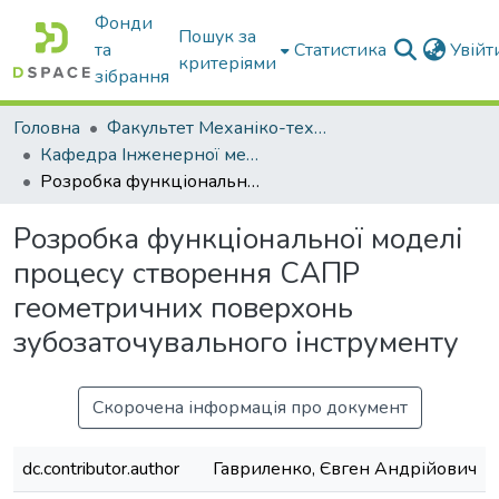
Фонди
Пошук за
та
Статистика
Увій
критеріями
зібрання
Головна
Факультет Механіко-технологічний
Кафедра Інженерної механіки та комп'ютерного проектування
Розробка функціональної моделі процесу створення САПР геометричних поверхонь зубозаточувального інструменту
Розробка функціональної моделі
процесу створення САПР
геометричних поверхонь
зубозаточувального інструменту
Скорочена інформація про документ
dc.contributor.author
Гавриленко, Євген Андрійович