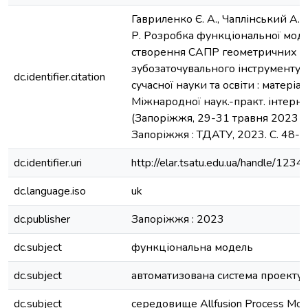
Гавриленко Є. А., Чаплінський А. П.
Р. Розробка функціональної моде
створення САПР геометричних 
зубозаточувального інструменту.
dc.identifier.citation
сучасної науки та освіти : матеріал
Міжнародної наук.-практ. інтерн
(Запоріжжя, 29-31 травня 2023 р.
Запоріжжя : ТДАТУ, 2023. С. 48-5
dc.identifier.uri
http://elar.tsatu.edu.ua/handle/12
dc.language.iso
uk
dc.publisher
Запоріжжя : 2023
dc.subject
функціональна модель
dc.subject
автоматизована система проекту
dc.subject
середовище Allfusion Process Mode