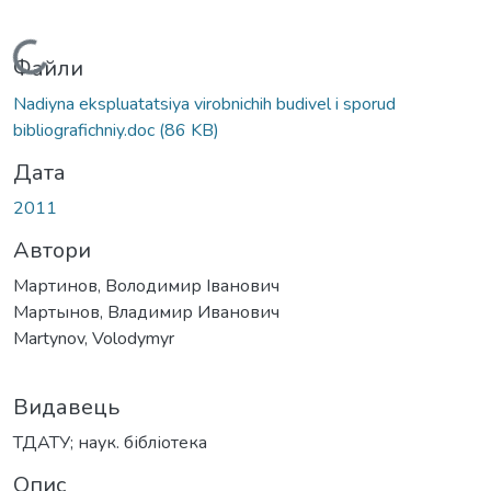
Вантажиться...
Файли
Nadiyna ekspluatatsiya virobnichih budivel i sporud
bibliografichniy.doc
(86 KB)
Дата
2011
Автори
Мартинов, Володимир Іванович
Мартынов, Владимир Иванович
Martynov, Volodymyr
Видавець
ТДАТУ; наук. бібліотека
Опис