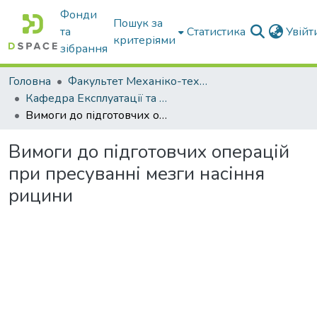
Фонди
Пошук за
та
Статистика
Увій
критеріями
зібрання
Головна
Факультет Механіко-технологічний
Кафедра Експлуатації та технічного сервісу машин
Вимоги до підготовчих операцій при пресуванні мезги насіння рицини
Вимоги до підготовчих операцій
при пресуванні мезги насіння
рицини