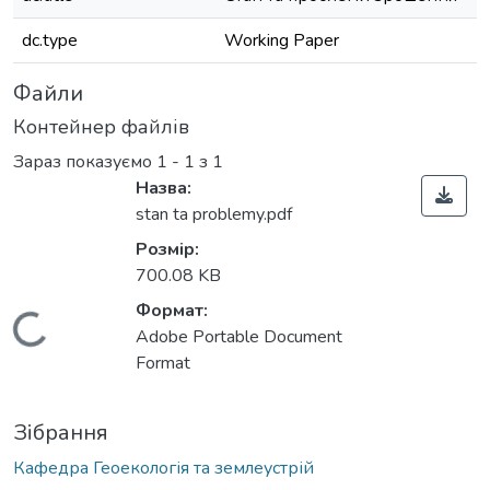
dc.type
Working Paper
Файли
Контейнер файлів
Зараз показуємо
1 - 1 з 1
Назва:
stan ta problemy.pdf
Розмір:
700.08 KB
Формат:
Вантажиться...
Adobe Portable Document
Format
Зібрання
Кафедра Геоекологія та землеустрій