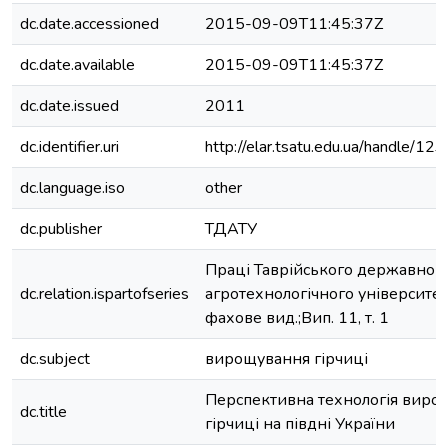
dc.date.accessioned
2015-09-09T11:45:37Z
dc.date.available
2015-09-09T11:45:37Z
dc.date.issued
2011
dc.identifier.uri
http://elar.tsatu.edu.ua/handle/
dc.language.iso
other
dc.publisher
ТДАТУ
Праці Таврійського державног
dc.relation.ispartofseries
агротехнологічного університет
фахове вид.;Вип. 11, т. 1
dc.subject
вирощування гірчиці
Перспективна технологія виро
dc.title
гірчиці на півдні України