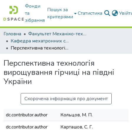
Фонди
Пошук за
та
Статистика
Увій
критеріями
зібрання
Головна
Факультет Механіко-технологічний
Кафедра мехатронних систем тракторів та сільскогосподарських машин
Перспективна технологія вирощування гірчиці на півдні України
Перспективна технологія
вирощування гірчиці на півдні
України
Скорочена інформація про документ
dc.contributor.author
Кольцов, М. П.
dc.contributor.author
Карташов, С. Г.