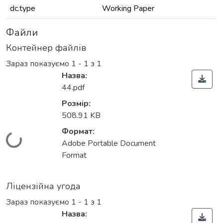
dc.type
Working Paper
Файли
Контейнер файлів
Зараз показуємо
1 - 1 з 1
Назва:
44.pdf
Розмір:
508.91 KB
Формат:
Вантажиться...
Adobe Portable Document
Format
Ліцензійна угода
Зараз показуємо
1 - 1 з 1
Назва: