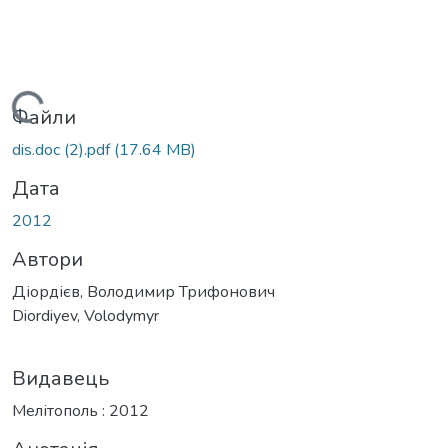
ажиться...
Файли
dis.doc (2).pdf
(17.64 MB)
Дата
2012
Автори
Діордієв, Володимир Трифонович
Diordiyev, Volodymyr
Видавець
Мелітополь : 2012