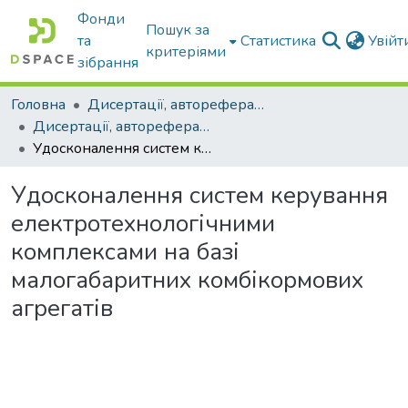
Фонди
Пошук за
та
Статистика
Увій
критеріями
зібрання
Головна
Дисертації, автореферати дисертацій
Дисертації, автореферати дисертацій
Удосконалення систем керування електротехнологічними комплексами на базі малогабаритних комбікормових агрегатів
Удосконалення систем керування
електротехнологічними
комплексами на базі
малогабаритних комбікормових
агрегатів