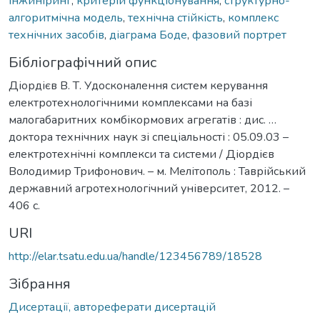
інжиніринг
,
критерій функціонування
,
структурно-
алгоритмічна модель
,
технічна стійкість
,
комплекс
технічних засобів
,
діаграма Боде
,
фазовий портрет
Бібліографічний опис
Діордієв В. Т. Удосконалення систем керування
електротехнологічними комплексами на базі
малогабаритних комбікормових агрегатів : дис. …
доктора технічних наук зі спеціальності : 05.09.03 –
електротехнічні комплекси та системи / Діордієв
Володимир Трифонович. – м. Мелітополь : Таврійський
державний агротехнологічний університет, 2012. –
406 с.
URI
http://elar.tsatu.edu.ua/handle/123456789/18528
Зібрання
Дисертації, автореферати дисертацій