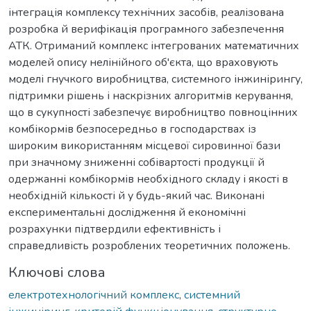
інтеграція комплексу технічних засобів, реалізована
розробка й верифікація програмного забезпечення
АТК. Отриманий комплекс інтегрованих математичних
моделей опису нелінійного об'єкта, що враховують
моделі гнучкого виробництва, системного інжинірингу,
підтримки рішень і наскрізних алгоритмів керування,
що в сукупності забезпечує виробництво повноцінних
комбікормів безпосередньо в господарствах із
широким використанням місцевої сировинної бази
при значному зниженні собівартості продукції й
одержанні комбікормів необхідного складу і якості в
необхідній кількості й у будь-який час. Виконані
експериментальні дослідження й економічні
розрахунки підтвердили ефективність і
справедливість розроблених теоретичних положень.
Ключові слова
електротехнологічний комплекс
,
системний