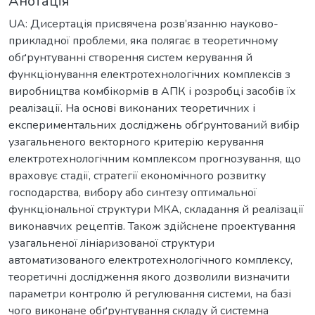
Анотація
UA: Дисертація присвячена розв’язанню науково-
прикладної проблеми, яка полягає в теоретичному
обґрунтуванні створення систем керування й
функціонування електротехнологічних комплексів з
виробництва комбікормів в АПК і розробці засобів їх
реалізації. На основі виконаних теоретичних і
експериментальних досліджень обґрунтований вибір
узагальненого векторного критерію керування
електротехнологічним комплексом прогнозування, що
враховує стадії, стратегії економічного розвитку
господарства, вибору або синтезу оптимальної
функціональної структури МКА, складання й реалізації
виконавчих рецептів. Також здійснене проектування
узагальненої лініаризованої структури
автоматизованого електротехнологічного комплексу,
теоретичні дослідження якого дозволили визначити
параметри контролю й регулювання системи, на базі
чого виконане обґрунтування складу й системна