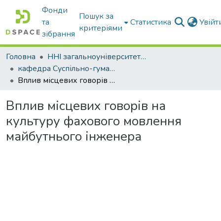
Фонди
Пошук за
та
Статистика
Увій
критеріями
зібрання
Головна
ННІ загальноуніверситетської підготовки
кафедра Суспільно-гуманітарні науки
Вплив місцевих говорів на культуру фахового мовлення майбутнього інженера
Вплив місцевих говорів на
культуру фахового мовлення
майбутнього інженера