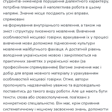
студентів-інженерів порушення діалектного характеру,
потрібна планомірна й наполеглива робота в цьому
напрямі. Значне місце посідають усні вправи,
спрямовані
на формування внутрішнього мовлення, а також на
зміст і структуру писемного мовлення. Вивчення
особливостей місцевої говірки, врахування їх у процесі
вивчення мови допоможе піднесенню культури
мовлення майбутнього фахівця. А достатній рівень
володіння українською мовою і закріплюється на
практичних заняттях з української мови (за
професійним спрямуванням) Вагоме значення має і
добір для вправ мовного матеріалу з урахуванням
особливостей місцевої говірки. Отже, автори
пропонують надзвичайно уважно та відповідально
поставитись до такого виду роботи. Але це мають бути
тексти, слова або словосполучення, пов’язані з
конкретною спеціальністю. Він має, крім сприяння
систематичному і міцному засвоєнню знань, допомогти