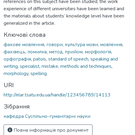
references on this subject have been studied, the work
experience of different universities have been learned and
the materials about students’ knowledge level have been
generalized in the article.
Ключові слова
фахове мовлення
,
говори
,
культура мови
,
мовлення
,
фахівець
,
помилка
,
метод
,
прийом
,
морфологія
,
орфографія
,
patois
,
standard of speech
,
speaking and
writing
,
specialist
,
mistake
,
methods and techniques
,
morphology
,
spelling
URI
http://elar.tsatu.edu.ua/handle/123456789/14113
Зібрання
кафедра Суспільно-гуманітарні науки
Повна інформація про документ