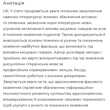
Анотація
UK: У статті приділяється увага питанням закріплення
навичок літературної вимови, збагачення активно-
го словника, засвоєння норм літературної мови,
усунення негативного впливу місцевих говорів на усне
й писемне мовлення студентів. Також досліджуються й
аналізуються основні помилки в усному та писемному
мовленні майбутніх фахівців, що виникають під
впливом місцевих говірок. Автор розглядає методи і
прийоми, які варто використовувати під час вивчення
дисципліни «Українська мова за
професійним спрямуванням»: лекцію, бесіду,
самостійною роботою з різними джерелами.
Звертається увага на те, що вдосконалення фахового
мовлення сприятиме збагаченню інформаційно-
технологічного розвитку суспільства, вдосконаленню,
впорядкуванню й унормуванню галузевої термінології.
Щоб усунути з усного та писемного мовлення