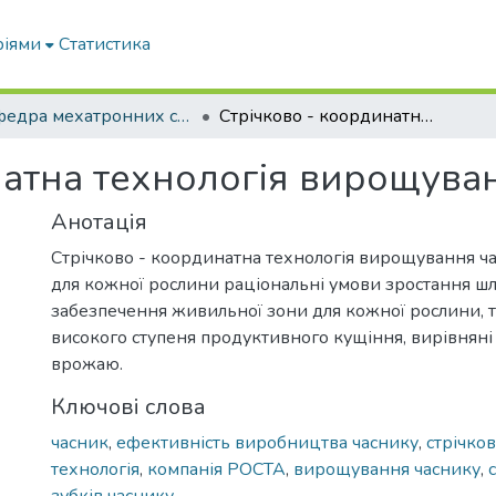
ріями
Статистика
Кафедра мехатронних систем тракторів та сільскогосподарських машин
Стрічково - координатна технологія вирощування часнику
натна технологія вирощува
Анотація
Стрічково - координатна технологія вирощування ч
для кожної рослини раціональні умови зростання ш
забезпечення живильної зони для кожної рослини, та
високого ступеня продуктивного кущіння, вирівняні 
врожаю.
Ключові слова
часник
,
ефективність виробництва часнику
,
стрічко
технологія
,
компанія РОСТА
,
вирощування часнику
,