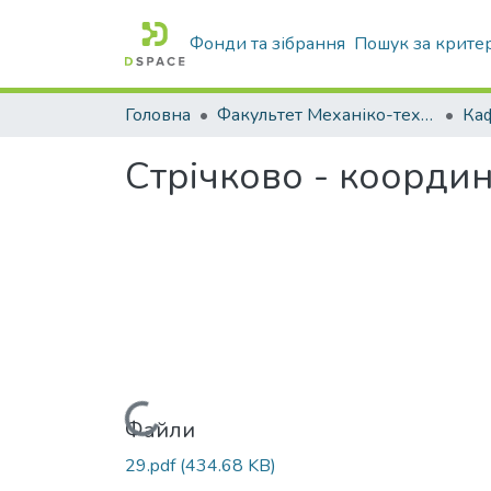
Фонди та зібрання
Пошук за крите
Головна
Факультет Механіко-технологічний
Стрічково - коорди
Вантажиться...
Файли
29.pdf
(434.68 KB)