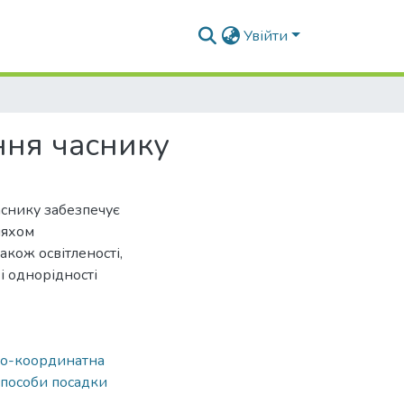
Увійти
ння часнику
аснику забезпечує
ляхом
кож освітленості,
і однорідності
во-координатна
способи посадки