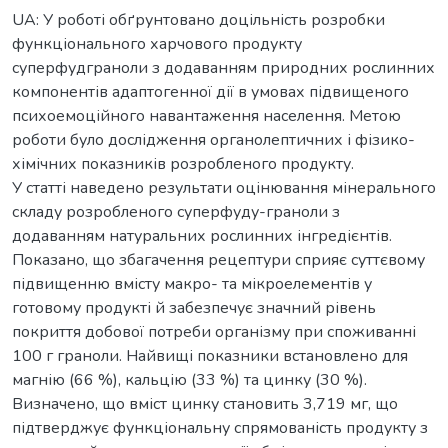
UA: У роботі обґрунтовано доцільність розробки
функціонального харчового продукту
суперфудграноли з додаванням природних рослинних
компонентів адаптогенної дії в умовах підвищеного
психоемоційного навантаження населення. Метою
роботи було дослідження органолептичних і фізико-
хімічних показників розробленого продукту.
У статті наведено результати оцінювання мінерального
складу розробленого суперфуду-граноли з
додаванням натуральних рослинних інгредієнтів.
Показано, що збагачення рецептури сприяє суттєвому
підвищенню вмісту макро- та мікроелементів у
готовому продукті й забезпечує значний рівень
покриття добової потреби організму при споживанні
100 г граноли. Найвищі показники встановлено для
магнію (66 %), кальцію (33 %) та цинку (30 %).
Визначено, що вміст цинку становить 3,719 мг, що
підтверджує функціональну спрямованість продукту з