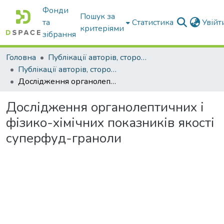
Фонди
Пошук за
та
Статистика
Увій
критеріями
зібрання
Головна
Публікації авторів, сторонніх університету
Публікації авторів, сторонніх університету
Дослідження органолептичних і фізико-хімічних показників якості суперфуд-граноли
Дослідження органолептичних і
фізико-хімічних показників якості
суперфуд-граноли