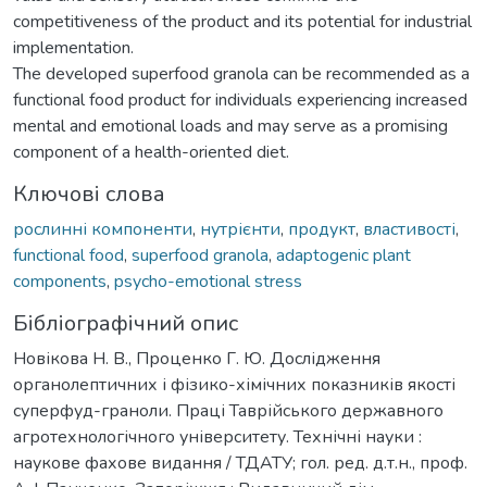
competitiveness of the product and its potential for industrial
implementation.
The developed superfood granola can be recommended as a
functional food product for individuals experiencing increased
mental and emotional loads and may serve as a promising
component of a health-oriented diet.
Ключові слова
рослинні компоненти
,
нутрієнти
,
продукт
,
властивості
,
functional food
,
superfood granola
,
adaptogenic plant
components
,
psycho-emotional stress
Бібліографічний опис
Новікова Н. В., Проценко Г. Ю. Дослідження
органолептичних і фізико-хімічних показників якості
суперфуд-граноли. Праці Таврійського державного
агротехнологічного університету. Технічні науки :
наукове фахове видання / ТДАТУ; гол. ред. д.т.н., проф.