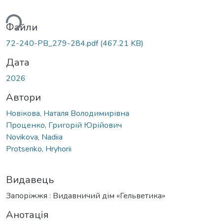
иться...
Файли
72-240-PB_279-284.pdf
(467.21 KB)
Дата
2026
Автори
Новікова, Наталя Володимирівна
Проценко, Григорій Юрійович
Novikova, Nadiia
Protsenko, Hryhorii
Видавець
Запоріжжя : Видавничий дім «Гельветика»
Анотація