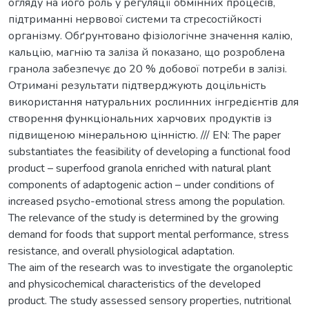
огляду на його роль у регуляції обмінних процесів,
підтриманні нервової системи та стресостійкості
організму. Обґрунтовано фізіологічне значення калію,
кальцію, магнію та заліза й показано, що розроблена
гранола забезпечує до 20 % добової потреби в залізі.
Отримані результати підтверджують доцільність
використання натуральних рослинних інгредієнтів для
створення функціональних харчових продуктів із
підвищеною мінеральною цінністю. /// EN: The paper
substantiates the feasibility of developing a functional food
product – superfood granola enriched with natural plant
components of adaptogenic action – under conditions of
increased psycho-emotional stress among the population.
The relevance of the study is determined by the growing
demand for foods that support mental performance, stress
resistance, and overall physiological adaptation.
The aim of the research was to investigate the organoleptic
and physicochemical characteristics of the developed
product. The study assessed sensory properties, nutritional