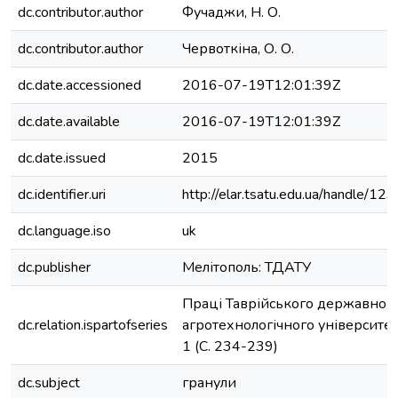
dc.contributor.author
Фучаджи, Н. О.
dc.contributor.author
Червоткіна, О. О.
dc.date.accessioned
2016-07-19T12:01:39Z
dc.date.available
2016-07-19T12:01:39Z
dc.date.issued
2015
dc.identifier.uri
http://elar.tsatu.edu.ua/handle/
dc.language.iso
uk
dc.publisher
Мелітополь: ТДАТУ
Праці Таврійського державног
dc.relation.ispartofseries
агротехнологічного університету
1 (С. 234-239)
dc.subject
гранули