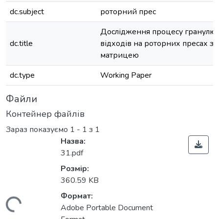
dc.subject
роторний прес
Дослідження процесу гранулю
dc.title
відходів на роторних пресах з
матрицею
dc.type
Working Paper
Файли
Контейнер файлів
Зараз показуємо
1 - 1 з 1
Назва:
31.pdf
Розмір:
360.59 KB
Формат:
Adobe Portable Document