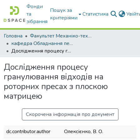
Фонди
Пошук за
та
Статистика
Увій
критеріями
зібрання
Головна
Факультет Механіко-технологічний
кафедра Обладнання переробних і харчових виробництв ім. професора Ф.Ю. Ялпачика
Дослідження процесу гранулювання відходів на роторних пресах з плоскою матрицею
Дослідження процесу
гранулювання відходів на
роторних пресах з плоскою
матрицею
Скорочена інформація про документ
dc.contributor.author
Олексієнко, В. О.