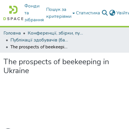
Фонди
Пошук за
та
Статистика
Увій
критеріями
зібрання
Головна
Конференції, збірки, публікації молодих вчених і здобувачів : магістрів, бакалаврів, аспірантів.
Публікації здобувачів (бакалаврів. магістрів, аспірантів)
The prospects of beekeeping in Ukraine
The prospects of beekeeping in
Ukraine