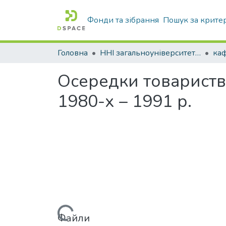
Фонди та зібрання
Пошук за крите
Головна
ННІ загальноуніверситетської підготовки
Осередки товариства
1980-х – 1991 р.
Вантажиться...
Файли