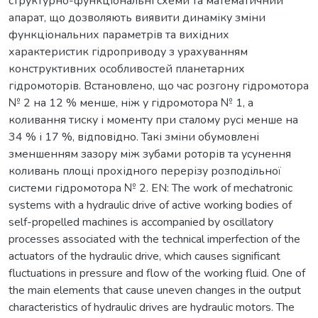
структурно-функціональні схеми та математичний
апарат, що дозволяють виявити динаміку зміни
функціональних параметрів та вихідних
характеристик гідроприводу з урахуванням
конструктивних особливостей планетарних
гідромоторів. Встановлено, що час розгону гідромотора
№ 2 на 12 % менше, ніж у гідромотора № 1, а
коливання тиску і моменту при сталому русі менше на
34 % і 17 %, відповідно. Такі зміни обумовлені
зменшенням зазору між зубами роторів та усунення
коливань площі прохідного перерізу розподільної
системи гідромотора № 2. EN: The work of mechatronic
systems with a hydraulic drive of active working bodies of
self-propelled machines is accompanied by oscillatory
processes associated with the technical imperfection of the
actuators of the hydraulic drive, which causes significant
fluctuations in pressure and flow of the working fluid. One of
the main elements that cause uneven changes in the output
characteristics of hydraulic drives are hydraulic motors. The