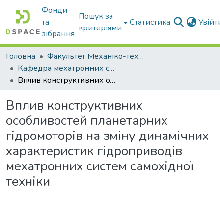
Фонди
Пошук за
та
Статистика
Увій
критеріями
зібрання
Головна
Факультет Механіко-технологічний
Кафедра мехатронних систем тракторів та сільскогосподарських машин
Вплив конструктивних особливостей планетарних гідромоторів на зміну динамічних характеристик гідроприводів мехатронних систем самохідної техніки
Вплив конструктивних
особливостей планетарних
гідромоторів на зміну динамічних
характеристик гідроприводів
мехатронних систем самохідної
техніки