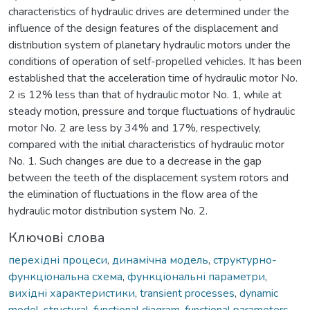
characteristics of hydraulic drives are determined under the
influence of the design features of the displacement and
distribution system of planetary hydraulic motors under the
conditions of operation of self-propelled vehicles. It has been
established that the acceleration time of hydraulic motor No.
2 is 12% less than that of hydraulic motor No. 1, while at
steady motion, pressure and torque fluctuations of hydraulic
motor No. 2 are less by 34% and 17%, respectively,
compared with the initial characteristics of hydraulic motor
No. 1. Such changes are due to a decrease in the gap
between the teeth of the displacement system rotors and
the elimination of fluctuations in the flow area of the
hydraulic motor distribution system No. 2.
Ключові слова
перехідні процеси
,
динамічна модель
,
структурно-
функціональна схема
,
функціональні параметри
,
вихідні характеристики
,
transient processes
,
dynamic
model
,
structural-functional diagram
,
functional parameters
,