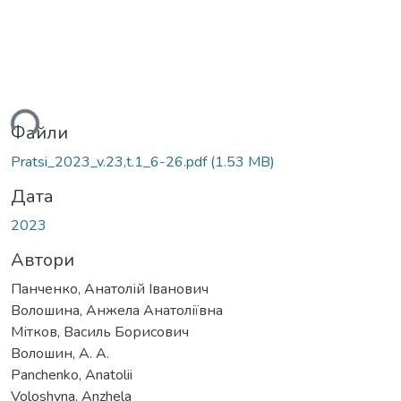
ься...
Файли
Pratsi_2023_v.23,t.1_6-26.pdf
(1.53 MB)
Дата
2023
Автори
Панченко, Анатолій Іванович
Волошина, Анжела Анатоліївна
Мітков, Василь Борисович
Волошин, А. А.
Panchenko, Anatolii
Voloshyna, Anzhela