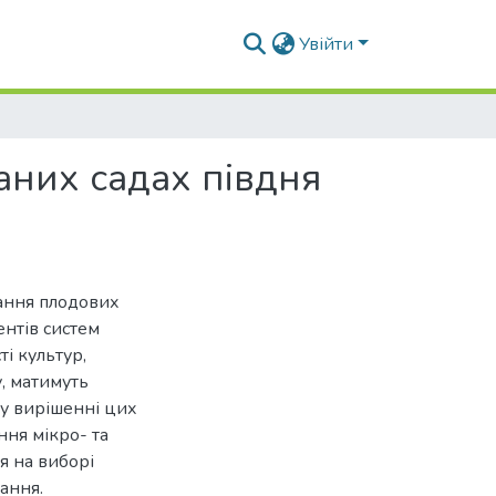
Увійти
аних садах півдня
ання плодових
нтів систем
ті культур,
у, матимуть
 у вирішенні цих
ння мікро- та
я на виборі
вання.