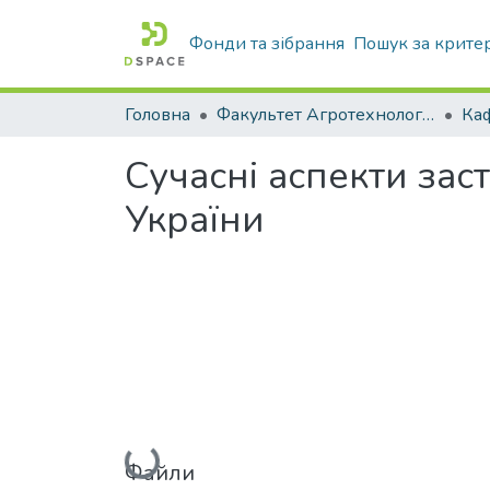
Фонди та зібрання
Пошук за крите
Головна
Факультет Агротехнологій та екології
Сучасні аспекти за
України
Вантажиться...
Файли