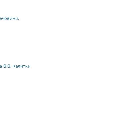
речовини
,
 В.В. Калитки