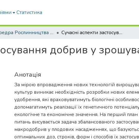
ріями
Статистика
Кафедра Рослинництва та садівництва ім. професора В.В. Калитки
Сучасні аспекти застосування добрив у зрошуваних садах півдня України
стосування добрив у зрошув
Анотація
За мірою впровадження нових технологій вирощув
культур виникає необхідність розробки нових елеме
удобрення, які враховуватимуть біологічні особливос
допомагатимуть реалізації їх генетичного потенціал
екологічне та економічне значення. На перший план
питань висувається задача збалансованого застосува
макродобрив у плодових насадженнях, що базуютьс
оптимальних доз, строків, форм і способів їх застосу