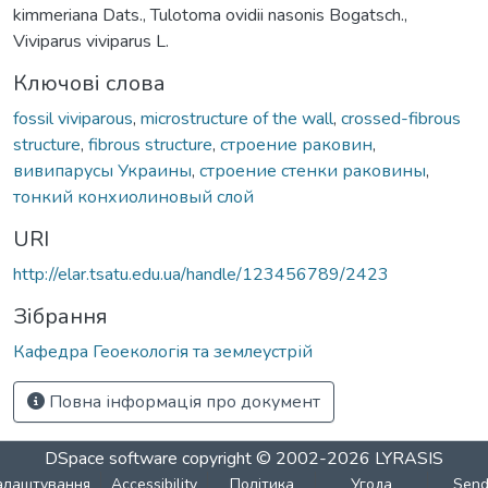
kimmeriana Dats., Tulotoma ovidii nasonis Bogatsch.,
Viviparus viviparus L.
Ключові слова
fossil viviparous
,
microstructure of the wall
,
crossed-fibrous
structure
,
fibrous structure
,
строение раковин
,
вивипарусы Украины
,
строение стенки раковины
,
тонкий конхиолиновый слой
URI
http://elar.tsatu.edu.ua/handle/123456789/2423
Зібрання
Кафедра Геоекологія та землеустрій
Повна інформація про документ
DSpace software
copyright © 2002-2026
LYRASIS
алаштування
Accessibility
Політика
Угода
Sen