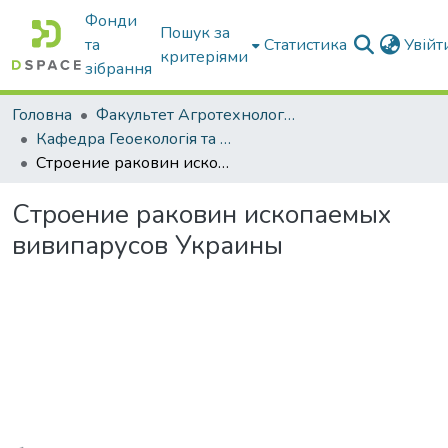
Фонди
Пошук за
та
Статистика
Увій
критеріями
зібрання
Головна
Факультет Агротехнологій та екології
Кафедра Геоекологія та землеустрій
Строение раковин ископаемых вивипарусов Украины
Строение раковин ископаемых
вивипарусов Украины
Вантажиться...