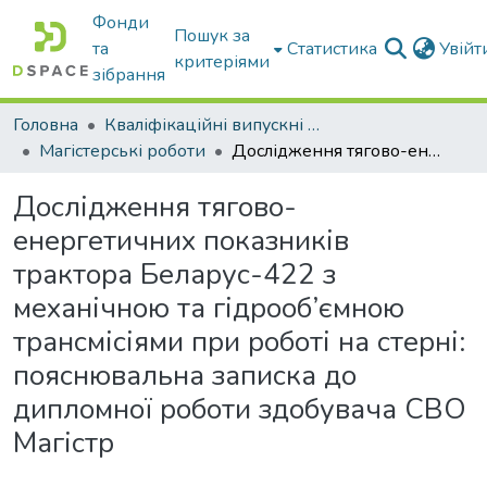
Фонди
Пошук за
та
Статистика
Увій
критеріями
зібрання
Головна
Кваліфікаційні випускні роботи бакалаврів і магістрів
Магістерські роботи
Дослідження тягово-енергетичних показників трактора Беларус-422 з механічною та гідрооб’ємною трансмісіями при роботі на стерні: пояснювальна записка до дипломної роботи здобувача СВО Магістр
Дослідження тягово-
енергетичних показників
трактора Беларус-422 з
механічною та гідрооб’ємною
трансмісіями при роботі на стерні:
пояснювальна записка до
дипломної роботи здобувача СВО
Магістр