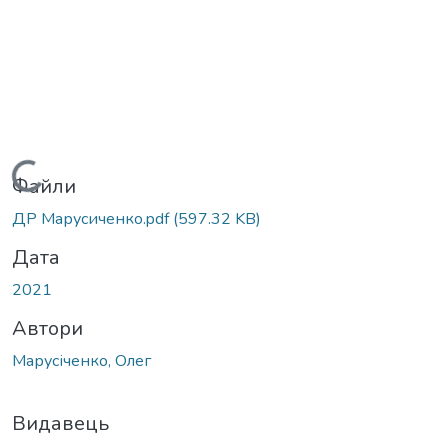
Вантажиться...
Файли
ДР Марусиченко.pdf
(597.32 KB)
Дата
2021
Автори
Марусіченко, Олег
Видавець