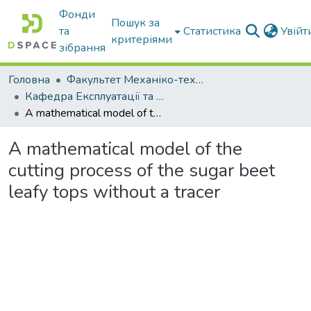
Фонди
Пошук за
та
Статистика
Увій
критеріями
зібрання
Головна
Факультет Механіко-технологічний
Кафедра Експлуатації та технічного сервісу машин
A mathematical model of the cutting process of the sugar beet leafy tops without a tracer
A mathematical model of the
cutting process of the sugar beet
leafy tops without a tracer