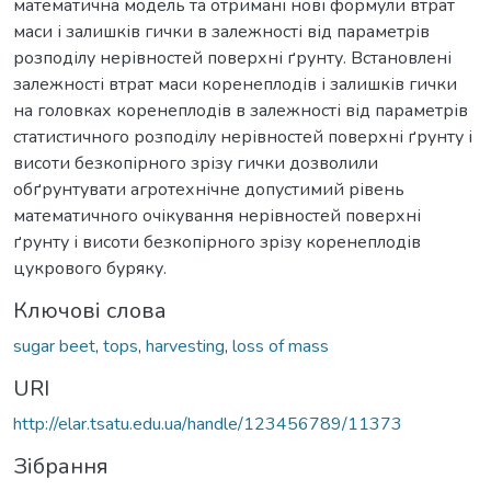
математична модель та отримані нові формули втрат
маси і залишків гички в залежності від параметрів
розподілу нерівностей поверхні ґрунту. Встановлені
залежності втрат маси коренеплодів і залишків гички
на головках коренеплодів в залежності від параметрів
статистичного розподілу нерівностей поверхні ґрунту і
висоти безкопірного зрізу гички дозволили
обґрунтувати агротехнічне допустимий рівень
математичного очікування нерівностей поверхні
ґрунту і висоти безкопірного зрізу коренеплодів
цукрового буряку.
Ключові слова
sugar beet
,
tops
,
harvesting
,
loss of mass
URI
http://elar.tsatu.edu.ua/handle/123456789/11373
Зібрання