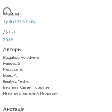
житься...
Файли
1.pdf
(727.63 KB)
Дата
2019
Автори
Bulgakov, Volodymyr
Ivanovs, S.
Pascuzzi, S.
Boris, A.
Ihnatiev, Yevhen
Ігнатьєв, Євген Ігорович
Игнатьев, Евгений Игоревич
Анотація