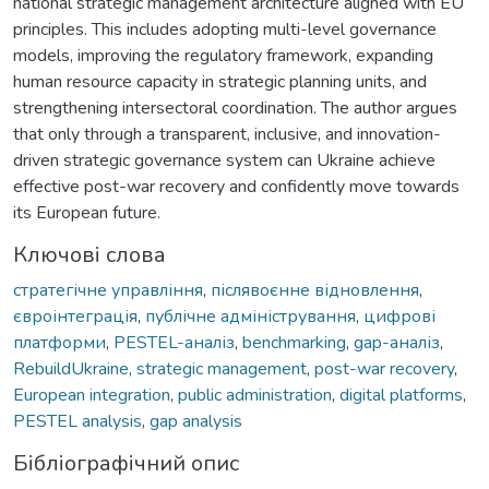
national strategic management architecture aligned with EU
principles. This includes adopting multi-level governance
models, improving the regulatory framework, expanding
human resource capacity in strategic planning units, and
strengthening intersectoral coordination. The author argues
that only through a transparent, inclusive, and innovation-
driven strategic governance system can Ukraine achieve
effective post-war recovery and confidently move towards
its European future.
Ключові слова
стратегічне управління
,
післявоєнне відновлення
,
євроінтеграція
,
публічне адміністрування
,
цифрові
платформи
,
PESTEL-аналіз
,
benchmarking
,
gap-аналіз
,
RebuildUkraine
,
strategic management
,
post-war recovery
,
European integration
,
public administration
,
digital platforms
,
PESTEL analysis
,
gap analysis
Бібліографічний опис