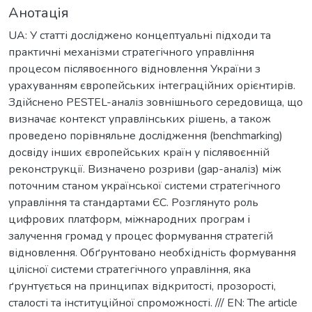
Анотація
UA: У статті досліджено концептуальні підходи та
практичні механізми стратегічного управління
процесом післявоєнного відновлення України з
урахуванням європейських інтеграційних орієнтирів.
Здійснено PESTEL-аналіз зовнішнього середовища, що
визначає контекст управлінських рішень, а також
проведено порівняльне дослідження (benchmarking)
досвіду інших європейських країн у післявоєнній
реконструкції. Визначено розриви (gap-аналіз) між
поточним станом української системи стратегічного
управління та стандартами ЄС. Розглянуто роль
цифрових платформ, міжнародних програм і
залучення громад у процес формування стратегій
відновлення. Обґрунтовано необхідність формування
цілісної системи стратегічного управління, яка
ґрунтується на принципах відкритості, прозорості,
сталості та інституційної спроможності. /// EN: The article