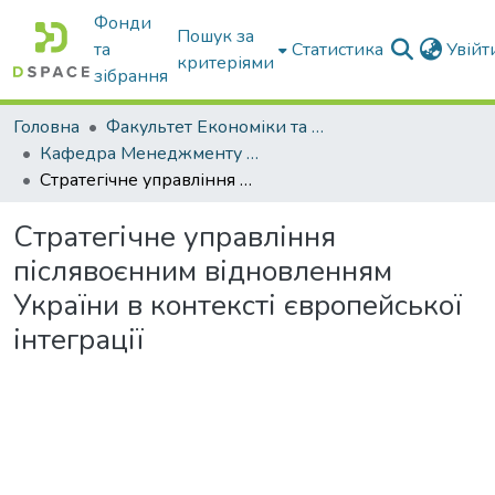
Фонди
Пошук за
та
Статистика
Увій
критеріями
зібрання
Головна
Факультет Економіки та бізнесу
Кафедра Менеджменту та публічного адміністрування
Стратегічне управління післявоєнним відновленням України в контексті європейської інтеграції
Стратегічне управління
післявоєнним відновленням
України в контексті європейської
інтеграції