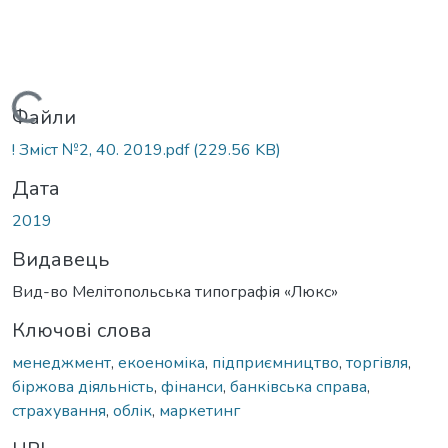
Вантажиться...
Файли
! Зміст №2, 40. 2019.pdf
(229.56 KB)
Дата
2019
Видавець
Вид-во Мелітопольська типографія «Люкс»
Ключові слова
менеджмент
,
екоеноміка
,
підприємництво
,
торгівля
,
біржова діяльність
,
фінанси
,
банківська справа
,
страхування
,
облік
,
маркетинг