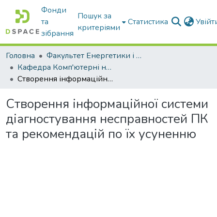
Фонди
Пошук за
та
Статистика
Увій
критеріями
зібрання
Головна
Факультет Енергетики і комп'ютерних технологій
Кафедра Комп'ютерні науки
Створення інформаційної системи діагностування несправностей ПК та рекомендацій по їх усуненню
Створення інформаційної системи
діагностування несправностей ПК
та рекомендацій по їх усуненню