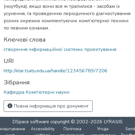
(ноутбука), якщо вони все ж трапилися - засобам їх
усунення, та проведенню періодичного діагностування
різних окремих комплектуючих комп’ютерної техніки
по певним ознакам.
Ключові слова
створення інформаційної системи
,
проектування
URI
http://elar.tsatu.edu.ua/handle/123456789/7206
Зібрання
Кафедра Комп'ютерні науки
Повна інформація про документ
DSpace software
copyright © 2002-2026
LYRASIS
алаштування
Accessibility
Політика
Угода
Sen