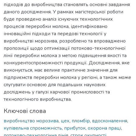
підходів до виробництва становлять основні завдання
даного дослідження. У рамках магістерської роботи
буде проведено аналіз існуючих технологічних
процесів переробки молока, ідентифіковано
інноваційні підходи та передові технології у
виробництві морозива, розроблено та впроваджено
пропозиції щодо оптимізації потоково-технологічної
лінії переробки молока з метою підвищення якості та
конкурентоспроможності продукції. Дослідження, яке
виконується, має велике практичне значення для
підприємств переробки молока у регіоні, а також може
слугувати основою для подальших наукових
досліджень у галузі харчової промисловості та
технологічного виробництва.
Ключові слова
виробництво морозива
,
цех
,
пломбір
,
вдосконалення
,
купівельна спроможність
,
прибуток
,
охорона праці
,
потоково-технологічна лінія
,
строк окупності