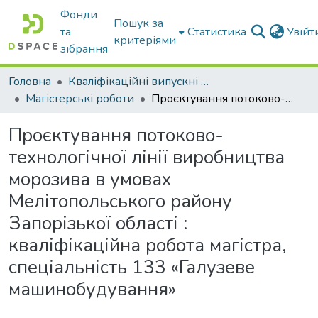
Фонди
Пошук за
та
Статистика
Увій
критеріями
зібрання
Головна
Кваліфікаційні випускні роботи бакалаврів і магістрів
Магістерські роботи
Проєктування потоково-технологічної лінії виробництва морозива в умовах Мелітопольського району Запорізької області : кваліфікаційна робота магістра, спеціальність 133 «Галузеве машинобудування»
Проєктування потоково-
технологічної лінії виробництва
морозива в умовах
Мелітопольського району
Запорізької області :
кваліфікаційна робота магістра,
спеціальність 133 «Галузеве
машинобудування»