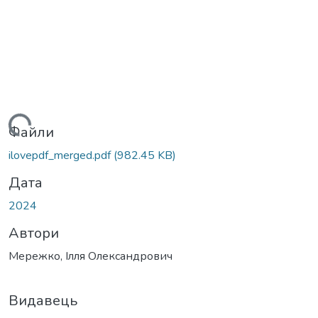
житься...
Файли
ilovepdf_merged.pdf
(982.45 KB)
Дата
2024
Автори
Мережко, Ілля Олександрович
Видавець