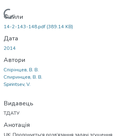
Вантажиться...
Файли
14-2-143-148.pdf
(389.14 KB)
Дата
2014
Автори
Спірінцев, В. В.
Спиринцев, В. В.
Spirintsev, V.
Видавець
ТДАТУ
Анотація
UK: Пропонується розв’язання задачі згущення