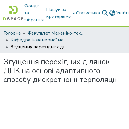
Фонди
Пошук за
та
Статистика
Увій
критеріями
зібрання
Головна
Факультет Механіко-технологічний
Кафедра Інженерної механіки та комп'ютерного проектування
Згущення перехідних ділянок ДПК на основі адаптивного способу дискретної інтерполяції
Згущення перехідних ділянок
ДПК на основі адаптивного
способу дискретної інтерполяції