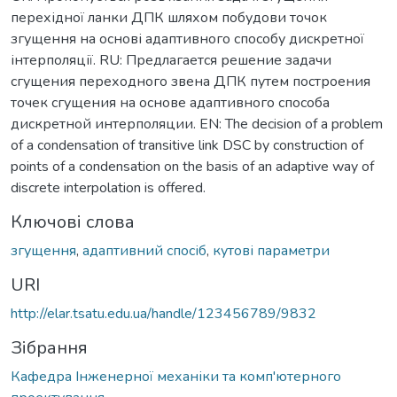
перехідної ланки ДПК шляхом побудови точок
згущення на основі адаптивного способу дискретної
інтерполяції. RU: Предлагается решение задачи
сгущения переходного звена ДПК путем построения
точек сгущения на основе адаптивного способа
дискретной интерполяции. EN: The decision of a problem
of a condensation of transitive link DSC by construction of
points of a condensation on the basis of an adaptive way of
discrete interpolation is offered.
Ключові слова
згущення
,
адаптивний спосіб
,
кутові параметри
URI
http://elar.tsatu.edu.ua/handle/123456789/9832
Зібрання
Кафедра Інженерної механіки та комп'ютерного