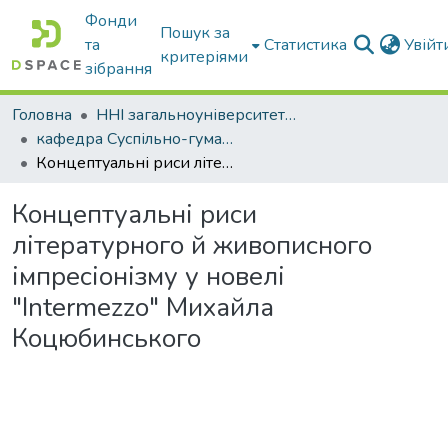
Фонди
Пошук за
та
Статистика
Увій
критеріями
зібрання
Головна
ННІ загальноуніверситетської підготовки
кафедра Суспільно-гуманітарні науки
Концептуальні риси літературного й живописного імпресіонізму у новелі "Intermezzo" Михайла Коцюбинського
Концептуальні риси
літературного й живописного
імпресіонізму у новелі
"Intermezzo" Михайла
Коцюбинського