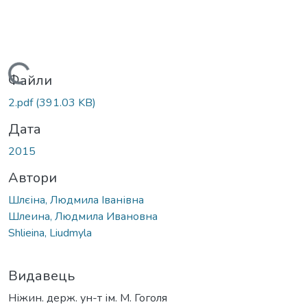
Вантажиться...
Файли
2.pdf
(391.03 KB)
Дата
2015
Автори
Шлєіна, Людмила Іванівна
Шлеина, Людмила Ивановна
Shlieina, Liudmyla
Видавець
Ніжин. держ. ун-т ім. М. Гоголя