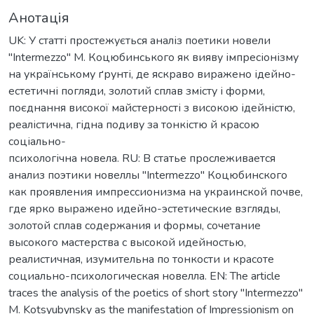
Анотація
UK: У статті простежується аналіз поетики новели
"Intermezzo" М. Коцюбинського як вияву імпресіонізму
на українському ґрунті, де яскраво виражено ідейно-
естетичні погляди, золотий сплав змісту і форми,
поєднання високої майстерності з високою ідейністю,
реалістична, гідна подиву за тонкістю й красою
соціально-
психологічна новела. RU: В статье прослеживается
анализ поэтики новеллы "Intermezzo" Коцюбинского
как проявления импрессионизма на украинской почве,
где ярко выражено идейно-эстетические взгляды,
золотой сплав содержания и формы, сочетание
высокого мастерства с высокой идейностью,
реалистичная, изумительна по тонкости и красоте
социально-психологическая новелла. EN: The article
traces the analysis of the poetics of short story "Intermezzo"
M. Kotsyubynsky as the manifestation of Impressionism on