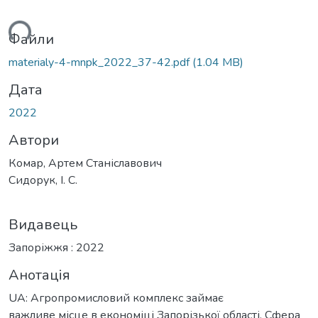
ться...
Файли
materialy-4-mnpk_2022_37-42.pdf
(1.04 MB)
Дата
2022
Автори
Комар, Артем Станіславович
Сидорук, І. С.
Видавець
Запоріжжя : 2022
Анотація
UA: Агропромисловий комплекс займає
важливе місце в економіці Запорізької області. Сфера