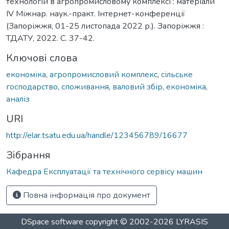
технологій в агропромисловому комплексі : матеріали
IV Міжнар. наук.-практ. Інтернет-конференції
(Запоріжжя, 01-25 листопада 2022 р.). Запоріжжя :
ТДАТУ, 2022. С. 37-42.
Ключові слова
економіка
,
агропромисловий комплекс
,
сільське
господарство
,
споживання
,
валовий збір
,
економіка
,
аналіз
URI
http://elar.tsatu.edu.ua/handle/123456789/16677
Зібрання
Кафедра Експлуатації та технічного сервісу машин
Повна інформація про документ
DSpace software
copyright © 2002-2026
LYRASIS