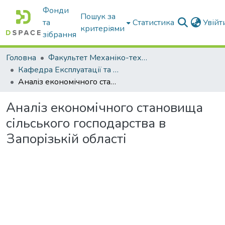
Фонди
Пошук за
та
Статистика
Увій
критеріями
зібрання
Головна
Факультет Механіко-технологічний
Кафедра Експлуатації та технічного сервісу машин
Аналіз економічного становища сільського господарства в Запорізькій області
Аналіз економічного становища
сільського господарства в
Запорізькій області