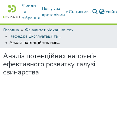
Фонди
Пошук за
та
Статистика
Увій
критеріями
зібрання
Головна
Факультет Механіко-технологічний
Кафедра Експлуатації та технічного сервісу машин
Аналіз потенційних напрямів ефективного розвитку галузі свинарства
Аналіз потенційних напрямів
ефективного розвитку галузі
свинарства