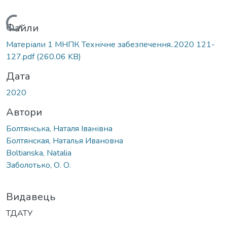
Вантажиться...
Файли
Матеріали 1 МНПК Технічне забезпечення..2020 121-
127.pdf
(260.06 KB)
Дата
2020
Автори
Болтянська, Наталя Іванівна
Болтянская, Наталья Ивановна
Boltianska, Natalia
Заболотько, О. О.
Видавець
ТДАТУ