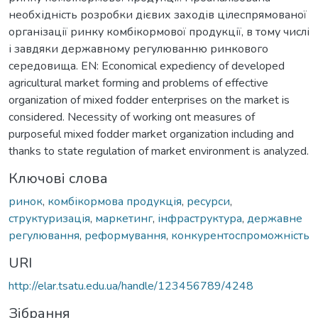
необхідність розробки дієвих заходів цілеспрямованої
організації ринку комбікормової продукції, в тому числі
і завдяки державному регулюванню ринкового
середовища. EN: Economical expediency of developed
agricultural market forming and problems of effective
organization of mixed fodder enterprises on the market is
considered. Necessity of working ont measures of
purposeful mixed fodder market organization including and
thanks to state regulation of market environment is analyzed.
Ключові слова
ринок
,
комбікормова продукція
,
ресурси
,
структуризація
,
маркетинг
,
інфраструктура
,
державне
регулювання
,
реформування
,
конкурентоспроможність
URI
http://elar.tsatu.edu.ua/handle/123456789/4248
Зібрання