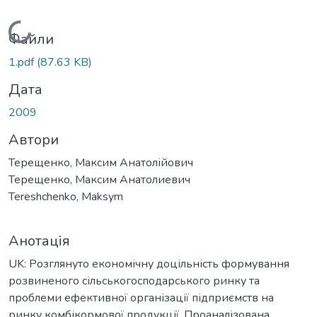
Вантажиться...
Файли
1.pdf
(87.63 KB)
Дата
2009
Автори
Терещенко, Максим Анатолійович
Терещенко, Максим Анатолиевич
Tereshchenko, Maksym
Анотація
UK: Розглянуто економічну доцільність формування
розвиненого сільськогосподарського ринку та
проблеми ефективної організації підприємств на
ринку комбікормової продукції. Проаналізована