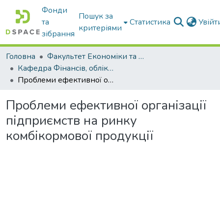
Фонди
Пошук за
та
Статистика
Увій
критеріями
зібрання
Головна
Факультет Економіки та бізнесу
Кафедра Фінансів, обліку і оподаткування
Проблеми ефективної організації підприємств на ринку комбікормової продукції
Проблеми ефективної організації
підприємств на ринку
комбікормової продукції