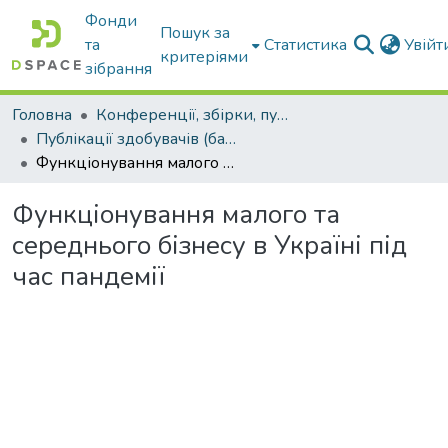
Фонди
Пошук за
та
Статистика
Увій
критеріями
зібрання
Головна
Конференції, збірки, публікації молодих вчених і здобувачів : магістрів, бакалаврів, аспірантів.
Публікації здобувачів (бакалаврів. магістрів, аспірантів)
Функціонування малого та середнього бізнесу в Україні під час пандемії
Функціонування малого та
середнього бізнесу в Україні під
час пандемії