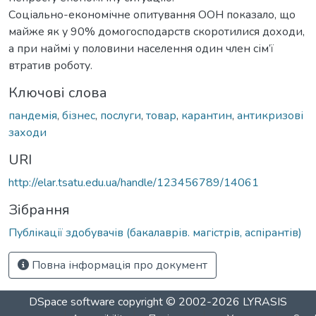
Соціально-економічне опитування ООН показало, що
майже як у 90% домогосподарств скоротилися доходи,
а при наймі у половини населення один член сім’ї
втратив роботу.
Ключові слова
пандемія
,
бізнес
,
послуги
,
товар
,
карантин
,
антикризові
заходи
URI
http://elar.tsatu.edu.ua/handle/123456789/14061
Зібрання
Публікації здобувачів (бакалаврів. магістрів, аспірантів)
Повна інформація про документ
DSpace software
copyright © 2002-2026
LYRASIS