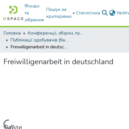
Фонди
Пошук за
та
Статистика
Увій
критеріями
зібрання
Головна
Конференції, збірки, публікації молодих вчених і здобувачів : магістрів, бакалаврів, аспірантів.
Публікації здобувачів (бакалаврів. магістрів, аспірантів)
Freiwilligenarbeit in deutschland
Freiwilligenarbeit in deutschland
Вантажиться...
Файли