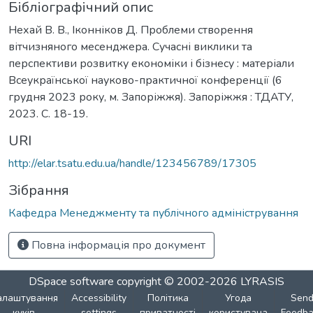
Бібліографічний опис
Нехай В. В., Іконніков Д. Проблеми створення
вітчизняного месенджера. Сучасні виклики та
перспективи розвитку економіки і бізнесу : матеріали
Всеукраїнської науково-практичної конференції (6
грудня 2023 року, м. Запоріжжя). Запоріжжя : ТДАТУ,
2023. С. 18-19.
URI
http://elar.tsatu.edu.ua/handle/123456789/17305
Зібрання
Кафедра Менеджменту та публічного адміністрування
Повна інформація про документ
DSpace software
copyright © 2002-2026
LYRASIS
алаштування
Accessibility
Політика
Угода
Sen
куків
settings
приватності
користувача
Feedba