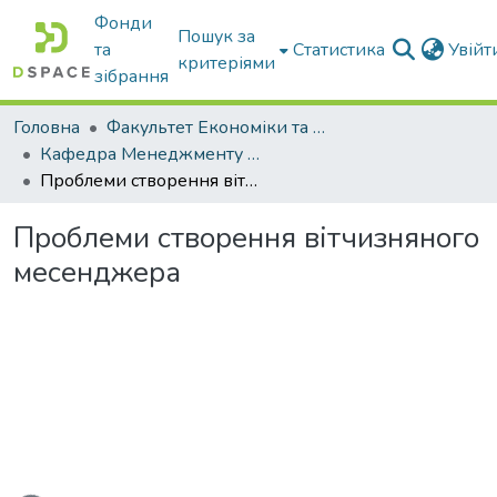
Фонди
Пошук за
та
Статистика
Увій
критеріями
зібрання
Головна
Факультет Економіки та бізнесу
Кафедра Менеджменту та публічного адміністрування
Проблеми створення вітчизняного месенджера
Проблеми створення вітчизняного
месенджера