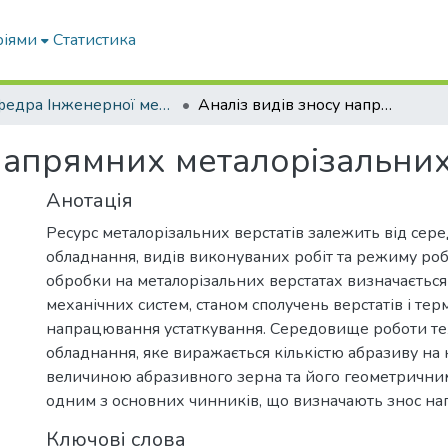
ріями
Статистика
Кафедра Інженерної механіки та комп'ютерного проектування
Аналіз видів зносу напрямних металорізальних верстатів
напрямних металорізальних
Анотація
Ресурс металорізальних верстатів залежить від се
обладнання, видів виконуваних робіт та режиму роб
обробки на металорізальних верстатах визначається
механічних систем, станом сполучень верстатів і тер
напрацювання устаткування. Середовище роботи те
обладнання, яке виражається кількістю абразиву на
величиною абразивного зерна та його геометрични
одним з основних чинників, що визначають знос н
Ключові слова