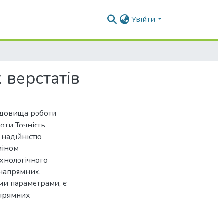
Увійти
 верстатів
редовища роботи
оти Точність
 надійністю
міном
хнологічного
 напрямних,
ми параметрами, є
апрямних