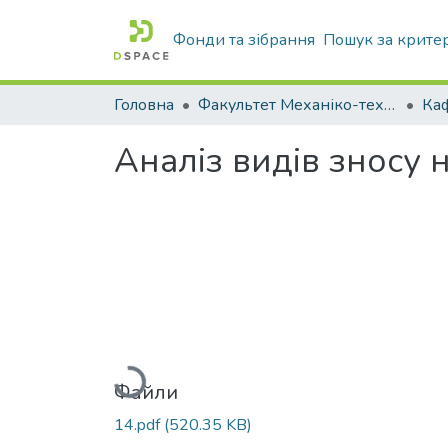
Фонди та зібрання
Пошук за крите
Головна
Факультет Механіко-технологічний
Аналіз видів зносу 
Вантажиться...
Файли
14.pdf
(520.35 KB)