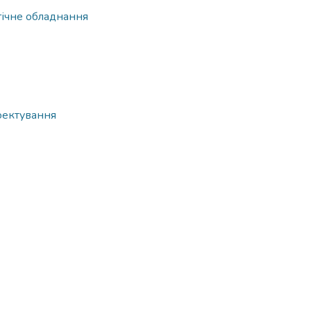
гічне обладнання
оектування