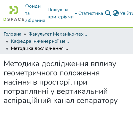
Фонди
Пошук за
та
Статистика
Увій
критеріями
зібрання
Головна
Факультет Механіко-технологічний
Кафедра Інженерної механіки та комп'ютерного проектування
Методика дослідження впливу геометричного положення насіння в просторі, при потраплянні у вертикальний аспіраційний канал сепаратору
Методика дослідження впливу
геометричного положення
насіння в просторі, при
потраплянні у вертикальний
аспіраційний канал сепаратору