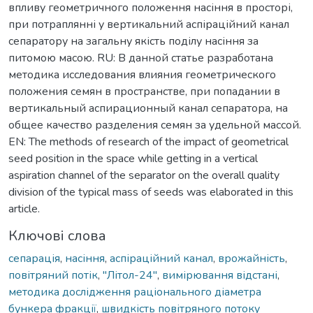
впливу геометричного положення насіння в просторі,
при потраплянні у вертикальний аспіраційний канал
сепаратору на загальну якість поділу насіння за
питомою масою. RU: В данной статье разработана
методика исследования влияния геометрического
положения семян в пространстве, при попадании в
вертикальный аспирационный канал сепаратора, на
общее качество разделения семян за удельной массой.
EN: The methods of research of the impact of geometrical
seed position in the space while getting in a vertical
aspiration channel of the separator on the overall quality
division of the typical mass of seeds was elaborated in this
article.
Ключові слова
сепарація
,
насіння
,
аспіраційний канал
,
врожайність
,
повітряний потік
,
"Літол-24"
,
вимірювання відстані
,
методика дослідження раціонального діаметра
бункера фракції
,
швидкість повітряного потоку