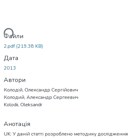
ься...
Файли
2.pdf
(219.38 KB)
Дата
2013
Автори
Колодій, Олександр Сергійович
Колодий, Александр Сергеевич
Kolodii, Oleksandr
Анотація
UK: У даній статті розроблено методику дослідження