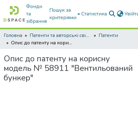
Фонди
Пошук за
та
Статистика
Увій
критеріями
зібрання
Головна
Патенти та авторські свідоцтва
Патенти
Опис до патенту на корисну модель № 58911 "Вентильований бункер"
Опис до патенту на корисну
модель № 58911 "Вентильований
бункер"