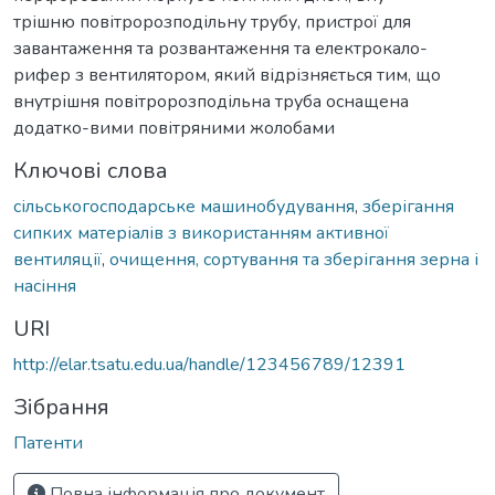
трішню повітророзподільну трубу, пристрої для
завантаження та розвантаження та електрокало-
рифер з вентилятором, який відрізняється тим, що
внутрішня повітророзподільна труба оснащена
додатко-вими повітряними жолобами
Ключові слова
сільськогосподарське машинобудування
,
зберігання
сипких матеріалів з використанням активної
вентиляції
,
очищення, сортування та зберігання зерна і
насіння
URI
http://elar.tsatu.edu.ua/handle/123456789/12391
Зібрання
Патенти
Повна інформація про документ