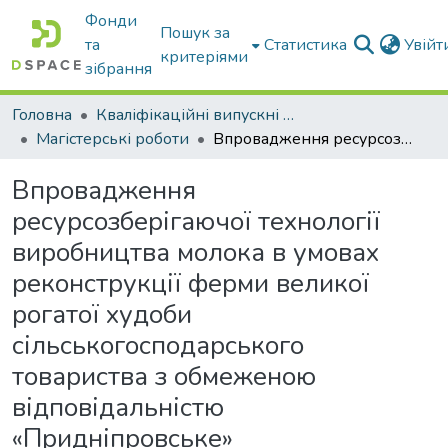
Фонди
Пошук за
та
Статистика
Увій
критеріями
зібрання
Головна
Кваліфікаційні випускні роботи бакалаврів і магістрів
Магістерські роботи
Впровадження ресурсозберігаючої технології виробництва молока в умовах реконструкції ферми великої рогатої худоби сільськогосподарського товариства з обмеженою відповідальністю «Придніпровське» Чорнобаївського району Черкаської області: пояснювальна записка до дипломної роботи здобувача СВО Магістр
Впровадження
ресурсозберігаючої технології
виробництва молока в умовах
реконструкції ферми великої
рогатої худоби
сільськогосподарського
товариства з обмеженою
відповідальністю
«Придніпровське»