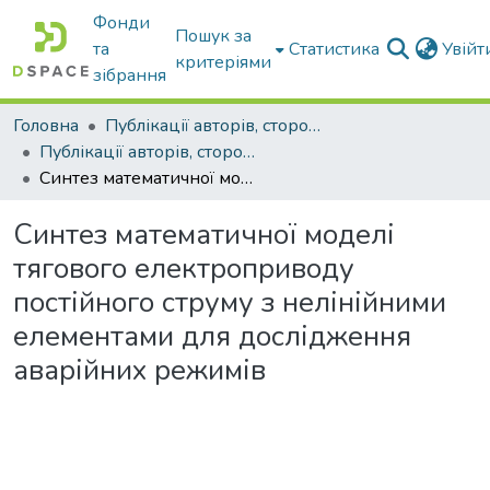
Фонди
Пошук за
та
Статистика
Увій
критеріями
зібрання
Головна
Публікації авторів, сторонніх університету
Публікації авторів, сторонніх університету
Синтез математичної моделі тягового електроприводу постійного струму з нелінійними елементами для дослідження аварійних режимів
Синтез математичної моделі
тягового електроприводу
постійного струму з нелінійними
елементами для дослідження
аварійних режимів