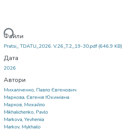
ься...
Файли
Pratsi_ TDATU_2026. V.26_T.2_19-30.pdf
(646.9 KB)
Дата
2026
Автори
Михаліченко, Павло Євгенович
Маркова, Євгенія Юхимівна
Марков, Михайло
Mikhalichenko, Pavlo
Markova, Yevheniia
Markov, Mykhailo