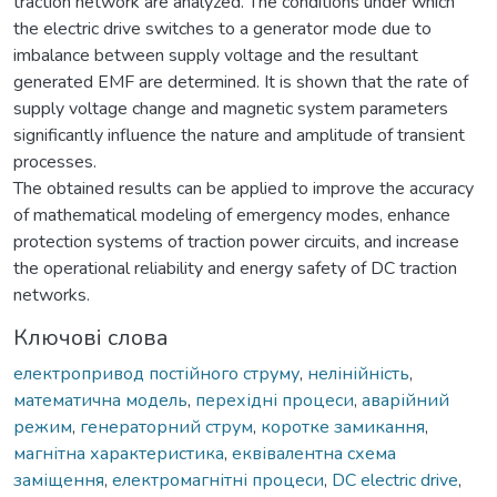
traction network are analyzed. The conditions under which
the electric drive switches to a generator mode due to
imbalance between supply voltage and the resultant
generated EMF are determined. It is shown that the rate of
supply voltage change and magnetic system parameters
significantly influence the nature and amplitude of transient
processes.
The obtained results can be applied to improve the accuracy
of mathematical modeling of emergency modes, enhance
protection systems of traction power circuits, and increase
the operational reliability and energy safety of DC traction
networks.
Ключові слова
електропривод постійного струму
,
нелінійність
,
математична модель
,
перехідні процеси
,
аварійний
режим
,
генераторний струм
,
коротке замикання
,
магнітна характеристика
,
еквівалентна схема
заміщення
,
електромагнітні процеси
,
DC electric drive
,