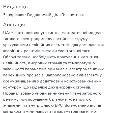
Видавець
Запоріжжя : Видавничий дім «Гельветика»
Анотація
UA: У статті розглянуто синтез математичної моделі
тягового електроприводу постійного струму з
урахуванням нелінійних елементів для дослідження
аварійних режимів системи електричної тяги.
Обґрунтовано необхідність врахування магнітної
нелінійності, вихрових струмів та температурної
залежності параметрів при аналізі електромагнітних
перехідних процесів. Запропоновано еквівалентну
схему заміщення з додатковим короткозамкненим
контуром, що моделює дію вихрових струмів.
Проаналізовано умови виникнення генераторного
режиму при порушенні балансу між напругою
живлення та внутрішньою ЕРС. Встановлено вплив
швидкості зміни напруги та параметрів магнітної