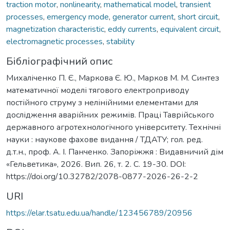
traction motor
,
nonlinearity
,
mathematical model
,
transient
processes
,
emergency mode
,
generator current
,
short circuit
,
magnetization characteristic
,
eddy currents
,
equivalent circuit
,
electromagnetic processes
,
stability
Бібліографічний опис
Михаліченко П. Є., Маркова Є. Ю., Марков М. М. Синтез
математичної моделі тягового електроприводу
постійного струму з нелінійними елементами для
дослідження аварійних режимів. Праці Таврійського
державного агротехнологічного університету. Технічні
науки : наукове фахове видання / ТДАТУ; гол. ред.
д.т.н., проф. А. І. Панченко. Запоріжжя : Видавничий дім
«Гельветика», 2026. Вип. 26, т. 2. С. 19-30. DOI:
https://doi.org/10.32782/2078-0877-2026-26-2-2
URI
https://elar.tsatu.edu.ua/handle/123456789/20956