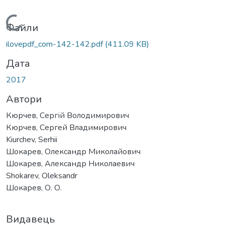
Вантажиться...
Файли
ilovepdf_com-142-142.pdf
(411.09 KB)
Дата
2017
Автори
Кюрчев, Сергій Володимирович
Кюрчев, Сергей Владимирович
Kiurchev, Serhii
Шокарев, Олександр Миколайович
Шокарев, Александр Николаевич
Shokarev, Oleksandr
Шокарев, О. О.
Видавець