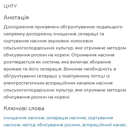
ЦНТУ
Анотація
Дослідження присвячені обґрунтуванню подальшого
напрямку досліджень очищення, сепарації та
сортування насіння зернових колосових
сільськогосподарських культур, яке отримане методом
обчісування рослин на корені. Отримання насіння
розглядається як система, яка включає збирання
врожаю та його сепарація. Виникає необхідність в
обґрунтуванні сепарації у повітряному потоці із
електростатичним аспіраційним каналом насіння
сільськогосподарських культур, яке отримане методом
обчісування рослин на корені.
Ключові слова
очищення насіння
,
сепарація насіння
,
сортування
насіння
,
метод обчісування рослин
,
аспіраційний канал
,