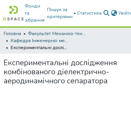
Фонди
Пошук за
та
Статистика
Увій
критеріями
зібрання
Головна
Факультет Механіко-технологічний
Кафедра Інженерної механіки та комп'ютерного проектування
Експериментальні дослідження комбінованого діелектрично-аеродинамічного сепаратора
Експериментальні дослідження
комбінованого діелектрично-
аеродинамічного сепаратора