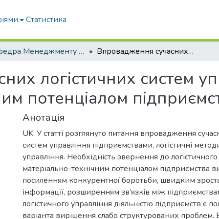
ріями
Статистика
Кафедра Менеджменту та публічного адміністрування
Впровадження сучасних логістичних систем управління матеріально-технічним потенціалом підприємства
них логістичних систем уп
ним потенціалом підприємс
Анотація
UK: У статті розглянуто питання впровадження сучас
систем управління підприємствами, логістичні метод
управління. Необхідність звернення до логістичного
матеріально-технічним потенціалом підприємства в
посиленням конкурентної боротьби, швидким зрост
інформації, розширенням зв’язків між підприємств
логістичного управління діяльністю підприємств є п
варіанта вирішення слабо структурованих проблем. EN