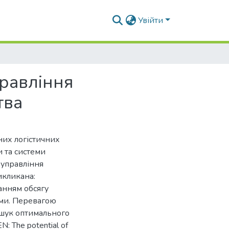
Увійти
равління
тва
них логістичних
и та системи
 управління
икликана:
анням обсягу
ами. Перевагою
ошук оптимального
: The potential of