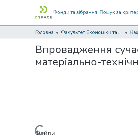
Фонди та зібрання
Пошук за крите
Головна
Факультет Економіки та бізнесу
Впровадження сучас
матеріально-техніч
Файли