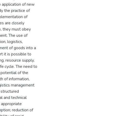
 application of new
y the practice of
mplementation of
es are closely
se, they must obey
ment. The use of
on, logistics,
ment of goods into a
t it is possible to
ng, resource supply,
ife cycle. The need to
potential of the
h of information,
ogistics management
 structured
l and technical
e appropriate
ption; reduction of