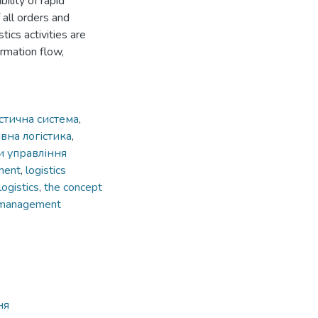
ility of rapid
 all orders and
tics activities are
ormation flow,
істична система
,
вна логістика
,
и управління
ement
,
logistics
logistics
,
the concept
e management
ня