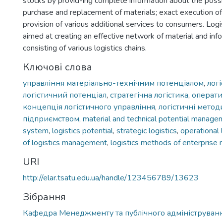
stocks by provid-ing complete information about the possib
purchase and replacement of materials; exact execution of
provision of various additional services to consumers. Logis
aimed at creating an effective network of material and inf
consisting of various logistics chains.
Ключові слова
управління матеріально-технічним потенціалом
,
лог
логістичний потенціал
,
стратегічна логістика
,
операти
концепція логістичного управління
,
логістичні метод
підприємством
,
material and technical potential manag
system
,
logistics potential
,
strategic logistics
,
operational 
of logistics management
,
logistics methods of enterpris
URI
http://elar.tsatu.edu.ua/handle/123456789/13623
Зібрання
Кафедра Менеджменту та публічного адмініструван