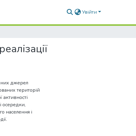
Увійти
реалізації
ічних джерел
ованих територій
ї активності
і осередки,
го населення і
ії.