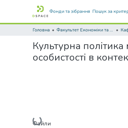
Фонди та зібрання
Пошук за крите
Головна
Факультет Економіки та бізнесу
Ка
Культурна політика 
особистості в контек
Вантажиться...
Файли