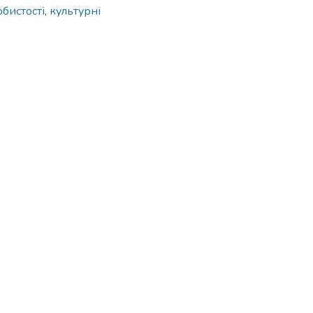
обистості
,
культурні