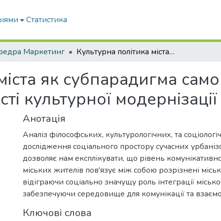
ріями
Статистика
федра Маркетинг
Культурна політика міста як субпарадигма самореалізації особистості в контексті культурної модернізації
міста як субпарадигма само
сті культурної модернізації
Анотація
Аналіз філософських, культурологічних, та соціолог
дослідження соціального простору сучасних урбаніз
дозволяє нам експлікувати, що рівень комунікативно
міських жителів пов'язує між собою розрізнені міськ
відіграючи соціально значущу роль інтеграції місько
забезпечуючи середовище для комунікації та взаємод
Ключові слова