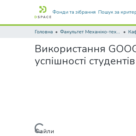
Фонди та зібрання
Пошук за крите
Головна
Факультет Механіко-технологічний
Використання GOOG
успішності студентів
Вантажиться...
Файли