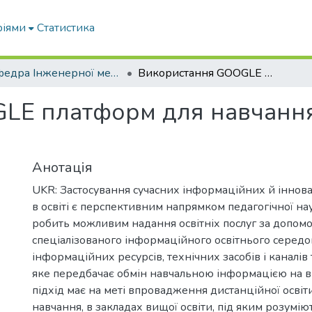
ріями
Статистика
Кафедра Інженерної механіки та комп'ютерного проектування
Використання GOOGLE платформ для навчання та контролю успішності студентів
LE платформ для навчання
Анотація
UKR: Застосування сучасних інформаційних й іннов
в освіті є перспективним напрямком педагогічної нау
робить можливим надання освітніх послуг за допом
спеціалізованого інформаційного освітнього середо
інформаційних ресурсів, технічних засобів і каналів 
яке передбачає обмін навчальною інформацією на ві
підхід має на меті впровадження дистанційної освіт
навчання, в закладах вищої освіти, під яким розумію