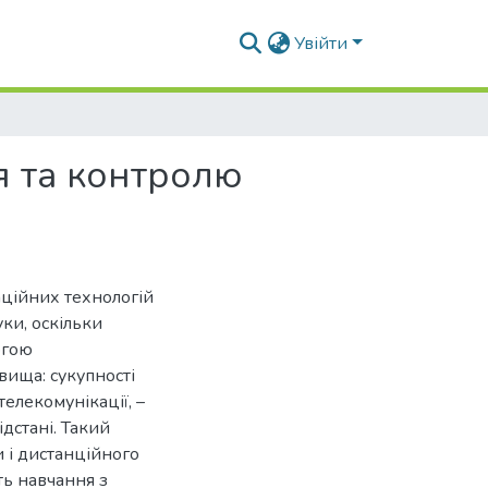
Увійти
 та контролю
аційних технологій
ки, оскільки
огою
вища: сукупності
телекомунікації, –
дстані. Такий
и і дистанційного
ть навчання з