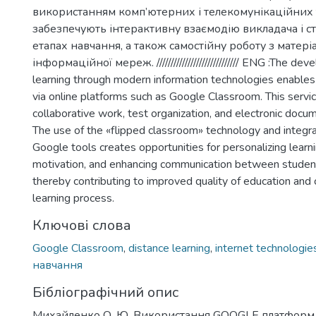
використанням комп’ютерних і телекомунікаційних 
забезпечують інтерактивну взаємодію викладача і ст
етапах навчання, а також самостійну роботу з матері
інформаційної мереж. ///////////////////////////// ENG :The d
learning through modern information technologies enables
via online platforms such as Google Classroom. This servi
collaborative work, test organization, and electronic do
The use of the «flipped classroom» technology and integra
Google tools creates opportunities for personalizing learni
motivation, and enhancing communication between studen
thereby contributing to improved quality of education and 
learning process.
Ключові слова
Google Classroom
,
distance learning
,
internet technologie
навчання
Бібліографічний опис
Михайленко О. Ю. Використання GOOGLE платформ 