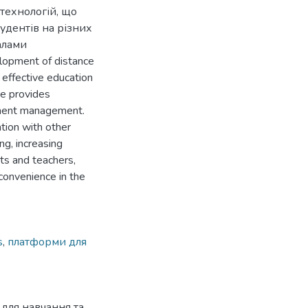
технологій, що
удентів на різних
алами
evelopment of distance
 effective education
ce provides
cument management.
tion with other
ng, increasing
ts and teachers,
convenience in the
s
,
платформи для
для навчання та