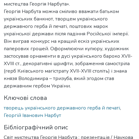
мистецтва Георгія Нарбута».
Георгія Нарбута можна сміливо вважати батьком
українських банкнот, творцем українського
державного герба й печаті, поштових марок
української держави після падіння Російської імперії.
Він виграв конкурс на кращий ескіз українських
паперових грошей. Оформлюючи купюру, художник
застосував орнаменти в дусі українського бароко XVII-
XVIII ст., декоративні шрифти, зображення самостріла
(герб Київського магістрату XVII-XVIII століть) і знака
князя Володимира – тризуба, який згодом став
державним гербом України.
Ключові слова
творець українського державного герба й печаті
,
Георгій Іванович Нарбут
Бібліографічний опис
Світ мистецтва Георгія Нарбута : презентація / Наукова