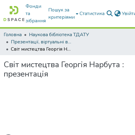
Фонди
Пошук за
та
Статистика
Увій
критеріями
зібрання
Головна
Наукова бібліотека ТДАТУ
Презентації, віртуальні виставки наукової бібліотеки
Світ мистецтва Георгія Нарбута : презентація
Світ мистецтва Георгія Нарбута :
презентація