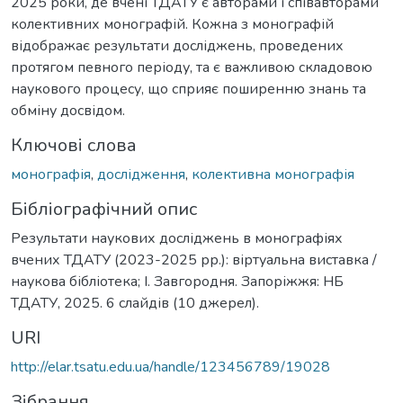
2025 роки, де вчені ТДАТУ є авторами і співавторами
колективних монографій. Кожна з монографій
відображає результати досліджень, проведених
протягом певного періоду, та є важливою складовою
наукового процесу, що сприяє поширенню знань та
обміну досвідом.
Ключові слова
монографія
,
дослідження
,
колективна монографія
Бібліографічний опис
Результати наукових досліджень в монографіях
вчених ТДАТУ (2023-2025 рр.): віртуальна виставка /
наукова бібліотека; І. Завгородня. Запоріжжя: НБ
ТДАТУ, 2025. 6 слайдів (10 джерел).
URI
http://elar.tsatu.edu.ua/handle/123456789/19028
Зібрання