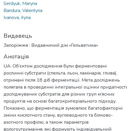
Serdyuk, Maryna
Bandura, Valentyna
Ivanova, Iryna
Видавець
Запоріжжя : Видавничий дім «Гельветика»
Анотація
UA: Об’єктом дослідження були ферментовані
рослинні субстрати (спельта, льон, ламінарія, глива),
отримані після 18 діб ферментації. Мета досліджень
полягала в проведенні інтегральної оцінки придатності
досліджуваних субстратів для різних груп м’ясних
продуктів на основі багатокритеріального підходу.
Показано, що ферментація зумовлює багатофакторні
зміни кислотного стану, вуглеводного та білково-
азотного профілю, а також параметрів
вологоутримання, які формують індивідуальний