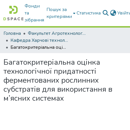
Фонди
Пошук за
та
Статистика
Увій
критеріями
зібрання
Головна
Факультет Агротехнологій та екології
Кафедра Харчові технологіі та готельно-ресторанна справа
Багатокритеріальна оцінка технологічної придатності ферментованих рослинних субстратів для використання в м’ясних системах
Багатокритеріальна оцінка
технологічної придатності
ферментованих рослинних
субстратів для використання в
м’ясних системах