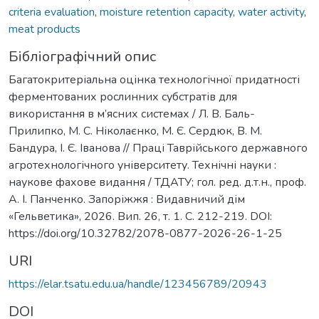
criteria evaluation
,
moisture retention capacity
,
water activity
,
meat products
Бібліографічний опис
Багатокритеріальна оцінка технологічної придатності
ферментованих рослинних субстратів для
використання в м’ясних системах / Л. В. Баль-
Прилипко, М. С. Ніколаєнко, М. Є. Сердюк, В. М.
Бандура, І. Є. Іванова // Праці Таврійського державного
агротехнологічного університету. Технічні науки :
наукове фахове видання / ТДАТУ; гол. ред. д.т.н., проф.
А. І. Панченко. Запоріжжя : Видавничий дім
«Гельветика», 2026. Вип. 26, т. 1. С. 212-219. DOI:
https://doi.org/10.32782/2078-0877-2026-26-1-25
URI
https://elar.tsatu.edu.ua/handle/123456789/20943
DOI