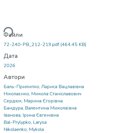
житься...
Файли
72-240-PB_212-219.pdf
(464.45 KB)
Дата
2026
Автори
Баль-Прилипко, Лариса Вацлавівна
Ніколаєнко, Микола Станіславович
Сердюк, Марина Єгорівна
Бандура, Валентина Миколаївна
Іванова, Ірина Євгенівна
Bal-Prylypko, Larysa
Nikolaenko, Mykola