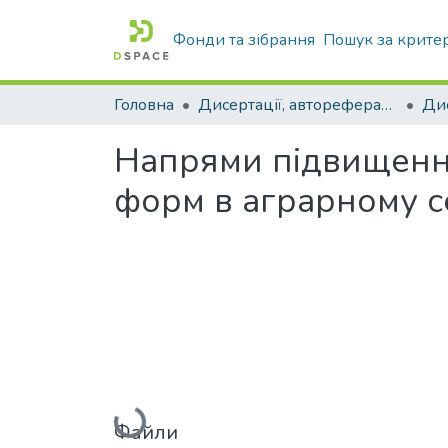
Фонди та зібрання
Пошук за крите
Головна
Дисертації, автореферати дисертацій
Напрями підвищення
форм в аграрному с
Вантажиться...
Файли