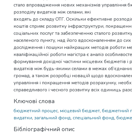
стало впровадження нових механізмів управління 
розподілу видатків між селами, які
входять до складу ОТГ. Оскільки ефективне розпо
коштів сприяє розвитку інфраструктури, покращенн
соціальних послуг та забезпеченню сталого розвитк
населеного пункту, над його вдосконаленням до сих
дослідження і пошуки найкращих методів роботи м
кваліфікаційної роботи магістра є аналіз особливост
формування дохідної частини місцевих бюджетів і 
видатків між будь-якими селами в межах об’єднани
громад, а також розробці новацій щодо вдосконале
управління і покращення методів розрахунку, необх
справедливого і чесного розвитку всіх одиниць разо
Ключові слова
бюджетний процес
,
місцевий бюджет
,
бюджетний 
видатки
,
загальний фонд
,
спеціальний фонд
,
бюдже
Бібліографічний опис