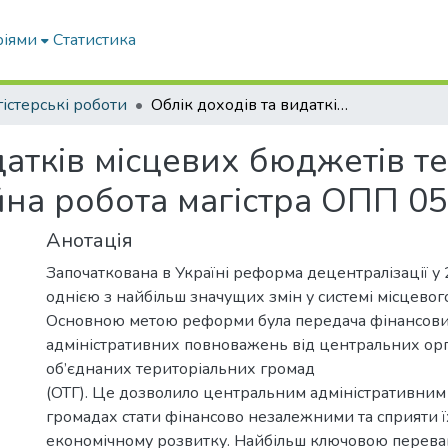
ріями
Статистика
істерські роботи
Облік доходів та видатків місцевих бюджетів територіальних громад: кваліфікаційна робота магістра ОПП 051 «Економіка»
датків місцевих бюджетів т
йна робота магістра ОПП 05
Анотація
Започаткована в Україні реформа децентралізації у 
однією з найбільш значущих змін у системі місцево
Основною метою реформи була передача фінансови
адміністративних повноважень від центральних орг
об’єднаних територіальних громад
(ОТГ). Це дозволило центральним адміністративни
громадах стати фінансово незалежними та сприяти 
економічному розвитку. Найбільш ключовою перев