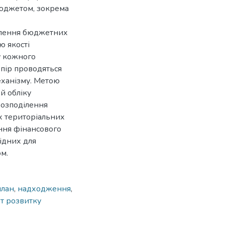
бюджетом, зокрема
ділення бюджетних
ю якості
у кожного
 пір проводяться
еханізму. Метою
ей обліку
розподілення
х територіальних
ння фінансового
ідних для
м.
план
,
надходження
,
т розвитку