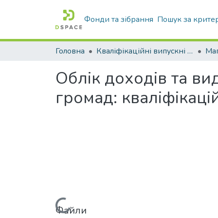
Фонди та зібрання
Пошук за крите
Головна
Кваліфікаційні випускні роботи бакалаврів і магістрів
Маг
Облік доходів та ви
громад: кваліфікаці
Файли