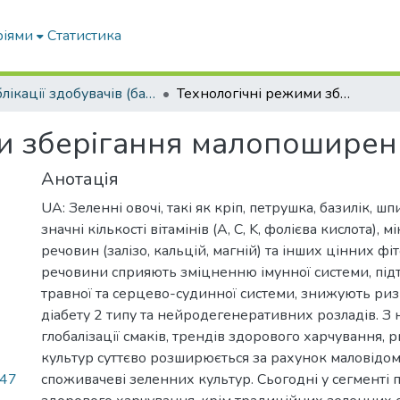
ріями
Статистика
Публікації здобувачів (бакалаврів. магістрів, аспірантів)
Технологічні режими зберігання малопоширених зеленних овочів
и зберігання малопоширен
Анотація
UA: Зеленні овочі, такі як кріп, петрушка, базилік, шпи
значні кількості вітамінів (A, C, K, фолієва кислота), 
речовин (залізо, кальцій, магній) та інших цінних фіт
речовини сприяють зміцненню імунної системи, під
травної та серцево-судинної системи, знижують ри
діабету 2 типу та нейродегенеративних розладів. З
глобалізації смаків, трендів здорового харчування,
культур суттєво розширюється за рахунок маловідо
.47
споживачеві зеленних культур. Сьогодні у сегменті 