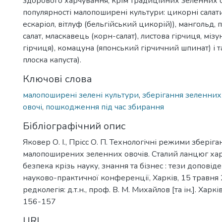
здорового харчування, крім традиційних зеленних о
популярності малопоширені культури: цикорні салати
ескаріол, вітлуф (бельгійський цикорій)), мангольд, 
салат, мласкавець (корн-салат), листова гірчиця, мізу
гірчиця), комацуна (японський гірчичний шпинат) і т
плоска капуста).
Ключові слова
малопоширені зелені культури
,
зберігання зеленних
овочі
,
пошкодження під час збирання
Бібліографічний опис
Яковер О. І., Прісс О. П. Технологічні режими зберіга
малопоширених зеленних овочів. Сталий ланцюг хар
безпека крізь науку, знання та бізнес : тези доповід
науково-практичної конференції, Харків, 15 травня
редколегія: д.т.н., проф. В. М. Михайлов [та ін.]. Харкі
156-157
URI