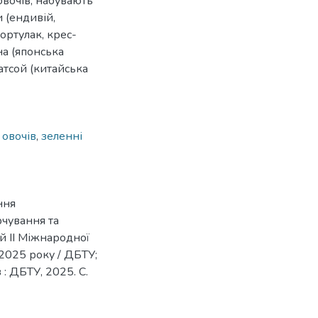
вочів, набувають
 (ендивій,
портулак, крес-
на (японська
атсой (китайська
 овочів
,
зеленні
ння
чування та
ей ІІ Міжнародної
 2025 року / ДБТУ;
в : ДБТУ, 2025. С.