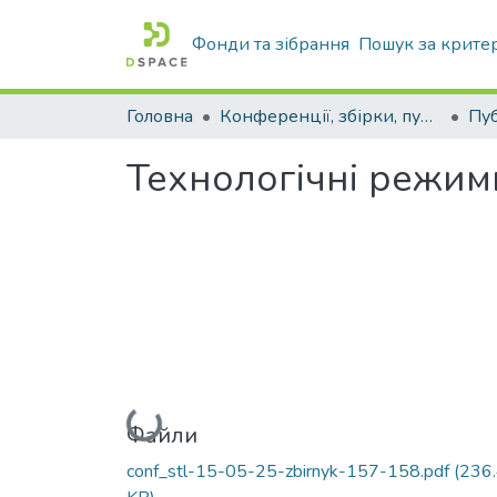
Фонди та зібрання
Пошук за крите
Головна
Конференції, збірки, публікації молодих вчених і здобувачів : магістрів, бакалаврів, аспірантів.
Технологічні режим
Вантажиться...
Файли
conf_stl-15-05-25-zbirnyk-157-158.pdf
(236