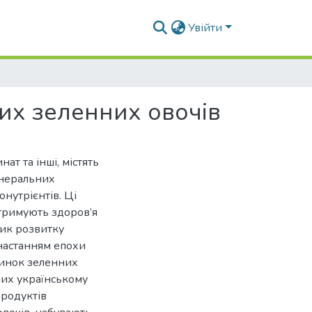
Увійти
их зеленних овочів
нат та інші, містять
мінеральних
онутрієнтів. Ці
тримують здоров’я
зик розвитку
 настанням епохи
 ринок зеленних
мих українському
продуктів