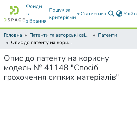
Фонди
Пошук за
та
Статистика
Увій
критеріями
зібрання
Головна
Патенти та авторські свідоцтва
Патенти
Опис до патенту на корисну модель № 41148 "Спосіб грохочення сипких матеріалів"
Опис до патенту на корисну
модель № 41148 "Спосіб
грохочення сипких матеріалів"