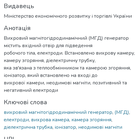
Видавець
Міністерство економічного розвитку і торгівлі України
Анотація
Вихровий магнітогідродинамічний (МГД) генератор
містить вхідний отвір для підведення
робочого тіла, електроди. Встановлено вихрову камеру,
камеру згоряння, діелектричну трубку,
яка зв'язана з теплообмінником та камерою згоряння,
іонізатор, який встановлено на вході до
вихрової камери, неодимові магніти, позитивний та
негативний електроди
Ключові слова
вихровий магнітогідродинамічний генератор
,
(МГД)
,
електроди
,
вихрова камера
,
камера згоряння
,
діелектрична трубка
,
іонізатор
,
неодимові магніти