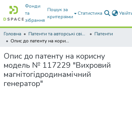
Фонди
Пошук за
та
Статистика
Увій
критеріями
зібрання
Головна
Патенти та авторські свідоцтва
Патенти
Опис до патенту на корисну модель № 117229 "Вихровий магнітогідродинамічний генератор"
Опис до патенту на корисну
модель № 117229 "Вихровий
магнітогідродинамічний
генератор"